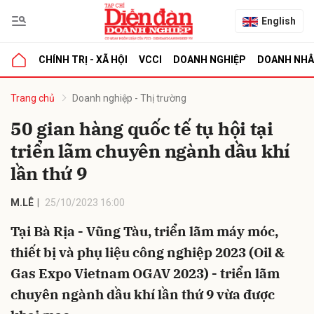
English
CHÍNH TRỊ - XÃ HỘI
VCCI
DOANH NGHIỆP
DOANH NH
bình luận
Trang chủ
Doanh nghiệp - Thị trường
50 gian hàng quốc tế tụ hội tại
triển lãm chuyên ngành dầu khí
lần thứ 9
M.LÊ
25/10/2023 16:00
Tại Bà Rịa - Vũng Tàu, triển lãm máy móc,
Hủy
G
thiết bị và phụ liệu công nghiệp 2023 (Oil &
Gas Expo Vietnam OGAV 2023) - triển lãm
chuyên ngành dầu khí lần thứ 9 vừa được