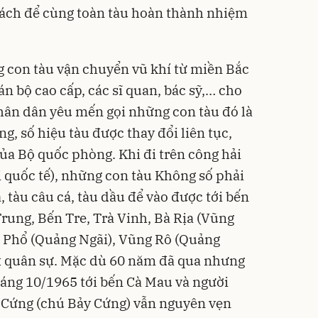
hách để cùng toàn tàu hoàn thành nhiệm
 con tàu vận chuyển vũ khí từ miền Bắc
án bộ cao cấp, các sĩ quan, bác sỹ,… cho
ân dân yêu mến gọi những con tàu đó là
g, số hiệu tàu được thay đổi liên tục,
ủa Bộ quốc phòng. Khi đi trên công hải
 quốc tế), những con tàu Không số phải
 tàu câu cá, tàu dầu để vào được tới bến
rung, Bến Tre, Trà Vinh, Bà Rịa (Vũng
c Phổ (Quảng Ngãi), Vũng Rô (Quảng
 quân sự. Mặc dù 60 năm đã qua nhưng
háng 10/1965 tới bến Cà Mau và người
Cứng (chú Bảy Cứng) vẫn nguyên vẹn