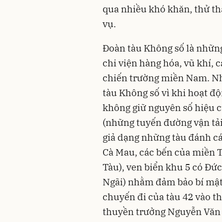
qua nhiều khó khăn, thử t
vụ.
Đoàn tàu Không số là những
chi viện hàng hóa, vũ khí, c
chiến trường miền Nam. Nh
tàu Không số vì khi hoạt độn
không giữ nguyên số hiệu c
(những tuyến đường vận tải
giả dạng những tàu đánh cá,
Cà Mau, các bến của miền T
Tàu), ven biển khu 5 có Đứ
Ngãi) nhằm đảm bảo bí mật
chuyến đi của tàu 42 vào t
thuyền trưởng Nguyễn Văn 