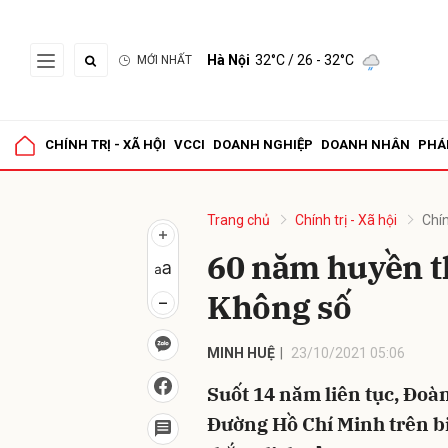
Hà Nội
32°C
/ 26 - 32°C
MỚI NHẤT
Gửi 
CHÍNH TRỊ - XÃ HỘI
VCCI
DOANH NGHIỆP
DOANH NHÂN
PHÁ
Trang chủ
Chính trị - Xã hội
Chín
60 năm huyền t
Không số
MINH HUỆ
23/10/2021 05:06
Suốt 14 năm liên tục, Đoà
Đường Hồ Chí Minh trên b