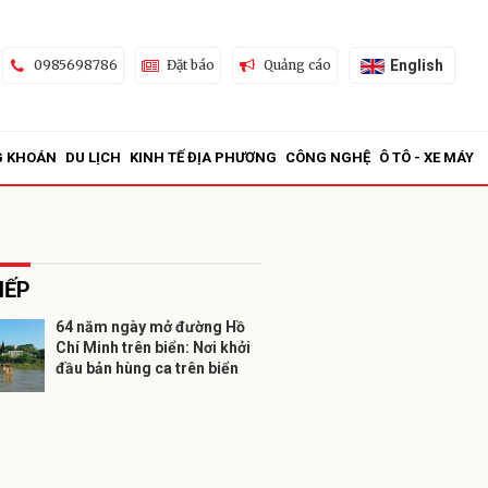
English
0985698786
Đặt báo
Quảng cáo
G KHOÁN
DU LỊCH
KINH TẾ ĐỊA PHƯƠNG
CÔNG NGHỆ
Ô TÔ - XE MÁY
IẾP
64 năm ngày mở đường Hồ
Chí Minh trên biển: Nơi khởi
ửi
đầu bản hùng ca trên biển