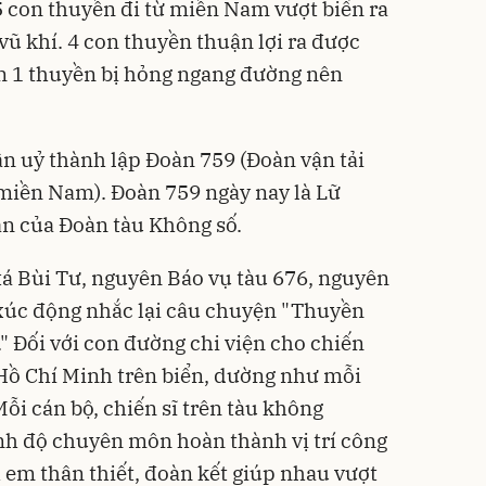
5 con thuyền đi từ miền Nam vượt biển ra
vũ khí. 4 con thuyền thuận lợi ra được
òn 1 thuyền bị hỏng ngang đường nên
n uỷ thành lập Đoàn 759 (Đoàn vận tải
 miền Nam). Đoàn 759 ngày nay là Lữ
ân của Đoàn tàu Không số.
 tá Bùi Tư, nguyên Báo vụ tàu 676, nguyên
xúc động nhắc lại câu chuyện "Thuyền
" Đối với con đường chi viện cho chiến
ồ Chí Minh trên biển, dường như mỗi
ỗi cán bộ, chiến sĩ trên tàu không
nh độ chuyên môn hoàn thành vị trí công
 em thân thiết, đoàn kết giúp nhau vượt