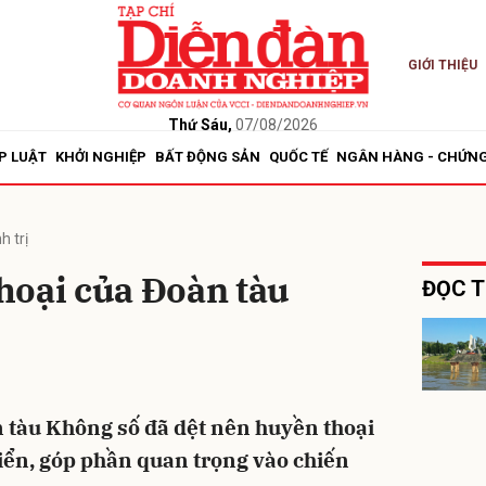
GIỚI THIỆU
bình luận
Thứ Sáu,
07/08/2026
P LUẬT
KHỞI NGHIỆP
BẤT ĐỘNG SẢN
QUỐC TẾ
NGÂN HÀNG - CHỨN
h trị
hoại của Đoàn tàu
ĐỌC T
Hủy
G
n tàu Không số đã dệt nên huyền thoại
iển, góp phần quan trọng vào chiến