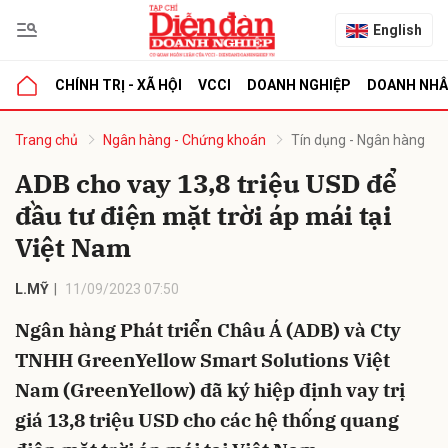
English
CHÍNH TRỊ - XÃ HỘI
VCCI
DOANH NGHIỆP
DOANH NH
bình luận
Trang chủ
Ngân hàng - Chứng khoán
Tín dụng - Ngân hàng
ADB cho vay 13,8 triệu USD để
đầu tư điện mặt trời áp mái tại
Việt Nam
L.MỸ
11/09/2023 07:50
Ngân hàng Phát triển Châu Á (ADB) và Cty
Hủy
G
TNHH GreenYellow Smart Solutions Việt
Nam (GreenYellow) đã ký hiệp định vay trị
giá 13,8 triệu USD cho các hệ thống quang