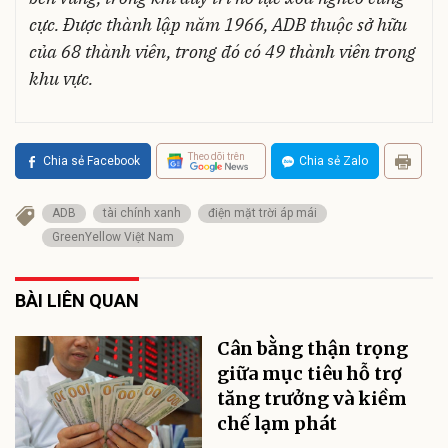
cực. Được thành lập năm 1966, ADB thuộc sở hữu
của 68 thành viên, trong đó có 49 thành viên trong
khu vực.
Theo dõi trên
Chia sẻ Facebook
Chia sẻ Zalo
ADB
tài chính xanh
điện mặt trời áp mái
GreenYellow Việt Nam
BÀI LIÊN QUAN
Cân bằng thận trọng
giữa mục tiêu hỗ trợ
tăng trưởng và kiềm
chế lạm phát