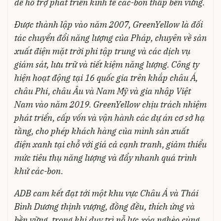
để hỗ trợ phát triển kinh tế các-bon thấp bền vững.
Được thành lập vào năm 2007, GreenYellow là đối
tác chuyển đổi năng lượng của Pháp, chuyên về sản
xuất điện mặt trời phi tập trung và các dịch vụ
giám sát, lưu trữ và tiết kiệm năng lượng. Công ty
hiện hoạt động tại 16 quốc gia trên khắp châu Á,
châu Phi, châu Âu và Nam Mỹ và gia nhập Việt
Nam vào năm 2019. GreenYellow chịu trách nhiệm
phát triển, cấp vốn và vận hành các dự án cơ sở hạ
tầng, cho phép khách hàng của mình sản xuất
điện xanh tại chỗ với giá cả cạnh tranh, giảm thiểu
mức tiêu thụ năng lượng và đẩy nhanh quá trình
khử các-bon.
ADB cam kết đạt tới một khu vực Châu Á và Thái
Bình Dương thịnh vượng, đồng đều, thích ứng và
bền vững, trong khi duy trì nỗ lực xóa nghèo cùng