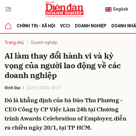
English
CHÍNH TRỊ - XÃ HỘI
VCCI
DOANH NGHIỆP
DOANH NH
bình luận
Trang chủ
Doanh nghiệp
AI làm thay đổi hành vi và kỳ
vọng của người lao động về các
doanh nghiệp
Đình Đại
20/01/2026 18:37
Đó là khẳng định của bà Đào Thu Phương -
Hủy
G
CEO Công ty CP Việc Làm 24h tại Chương
trình Awards Celebration of Employer, diễn
ra chiều ngày 20/1, tại TP HCM.