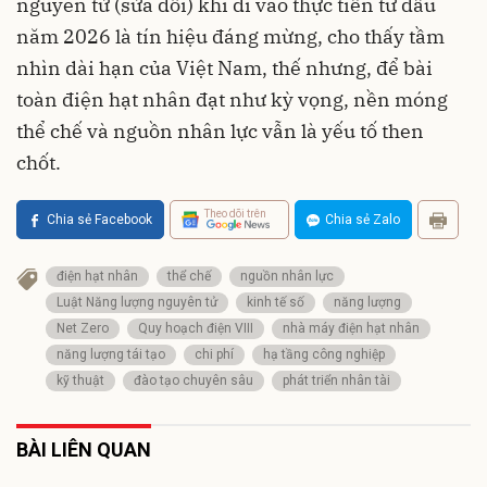
nguyên tử (sửa đổi) khi đi vào thực tiễn từ đầu
năm 2026 là tín hiệu đáng mừng, cho thấy tầm
nhìn dài hạn của Việt Nam, thế nhưng, để bài
toàn điện hạt nhân đạt như kỳ vọng, nền móng
thể chế và nguồn nhân lực vẫn là yếu tố then
chốt.
Theo dõi trên
Chia sẻ Facebook
Chia sẻ Zalo
điện hạt nhân
thể chế
nguồn nhân lực
Luật Năng lượng nguyên tử
kinh tế số
năng lượng
Net Zero
Quy hoạch điện VIII
nhà máy điện hạt nhân
năng lượng tái tạo
chi phí
hạ tầng công nghiệp
kỹ thuật
đào tạo chuyên sâu
phát triển nhân tài
BÀI LIÊN QUAN