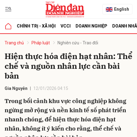
English
CHÍNH TRỊ - XÃ HỘI
VCCI
DOANH NGHIỆP
DOANH NH
bình luận
Trang chủ
Pháp luật
Nghiên cứu - Trao đổi
Hiện thực hóa điện hạt nhân: Thể
chế và nguồn nhân lực cần bài
bản
Gia Nguyễn
12/01/2026 04:15
Trong bối cảnh khu vực công nghiệp không
Hủy
G
ngừng mở rộng và nền kinh tế số phát triển
nhanh chóng, để hiện thực hóa điện hạt
nhân, không ít ý kiến cho rằng, thể chế và