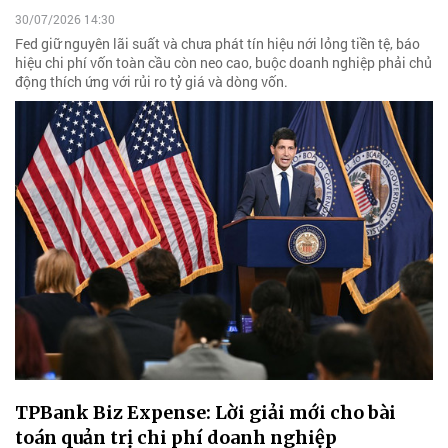
30/07/2026 14:30
Fed giữ nguyên lãi suất và chưa phát tín hiệu nới lỏng tiền tệ, báo
hiệu chi phí vốn toàn cầu còn neo cao, buộc doanh nghiệp phải chủ
động thích ứng với rủi ro tỷ giá và dòng vốn.
TPBank Biz Expense: Lời giải mới cho bài
toán quản trị chi phí doanh nghiệp