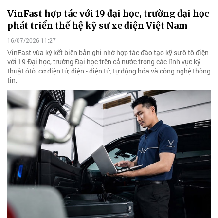
VinFast hợp tác với 19 đại học, trường đại học
phát triển thế hệ kỹ sư xe điện Việt Nam
16/07/2026 11:27
VinFast vừa ký kết biên bản ghi nhớ hợp tác đào tạo kỹ sư ô tô điện
với 19 Đại học, trường Đại học trên cả nước trong các lĩnh vực kỹ
thuật ôtô, cơ điện tử, điện - điện tử, tự động hóa và công nghệ thông
tin.