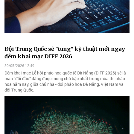
Đội Trung Quốc sẽ "tung" kỹ thuật mới ngay
đêm khai mạc DIFF 2026
30/05/2026 12:49
Đêm khai mạc Lễ hội pháo hoa quốc tế Đà Nẵng (DIFF 2026) sẽ là
màn “đối đầu” đáng được mong chờ bậc nhất trong mùa thi pháo
hoa năm nay, giữa chủ nhà - đội pháo hoa Đà Nẵng, Việt Nam và
đội Trung Quốc.