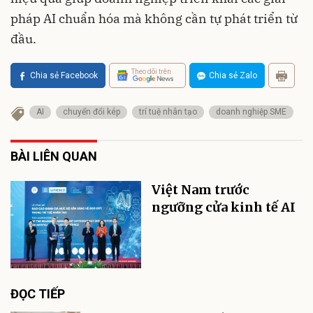
pháp AI chuẩn hóa mà không cần tự phát triển từ
đầu.
Theo dõi trên
Chia sẻ Facebook
Chia sẻ Zalo
AI
chuyển đổi kép
trí tuệ nhân tạo
doanh nghiệp SME
BÀI LIÊN QUAN
Việt Nam trước
ngưỡng cửa kinh tế AI
ĐỌC TIẾP