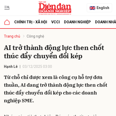
English
CHÍNH TRỊ - XÃ HỘI
VCCI
DOANH NGHIỆP
DOANH NH
bình luận
Trang chủ
Công nghệ
AI trở thành động lực then chốt
thúc đẩy chuyển đổi kép
Hạnh Lê
03/12/2025 03:00
Từ chỗ chỉ được xem là công cụ hỗ trợ đơn
thuần, AI đang trở thành động lực then chốt
Hủy
G
thúc đẩy chuyển đổi kép cho các doanh
nghiệp SME.