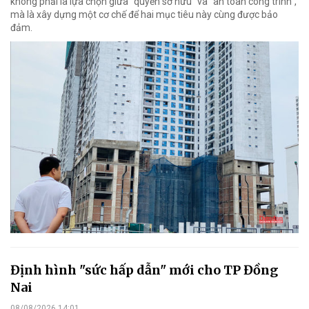
không phải là lựa chọn giữa “quyền sở hữu” và “an toàn công trình”,
mà là xây dựng một cơ chế để hai mục tiêu này cùng được bảo
đảm.
Định hình "sức hấp dẫn" mới cho TP Đồng
Nai
08/08/2026 14:01