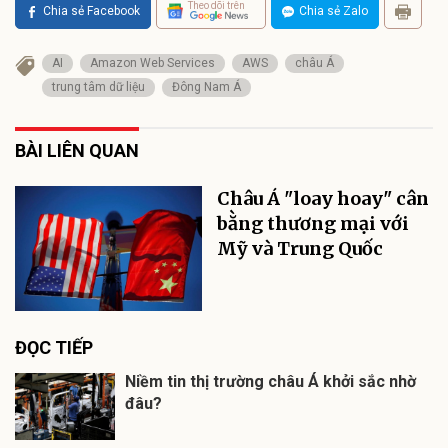
Theo dõi trên
Chia sẻ Facebook
Chia sẻ Zalo
AI
Amazon Web Services
AWS
châu Á
trung tâm dữ liệu
Đông Nam Á
BÀI LIÊN QUAN
Châu Á "loay hoay" cân
bằng thương mại với
Mỹ và Trung Quốc
ĐỌC TIẾP
Niềm tin thị trường châu Á khởi sắc nhờ
đâu?