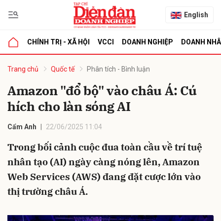
English
CHÍNH TRỊ - XÃ HỘI
VCCI
DOANH NGHIỆP
DOANH NH
bình luận
Trang chủ
Quốc tế
Phân tích - Bình luận
Amazon "đổ bộ" vào châu Á: Cú
hích cho làn sóng AI
Cẩm Anh
22/06/2025 11:04
Trong bối cảnh cuộc đua toàn cầu về trí tuệ
nhân tạo (AI) ngày càng nóng lên, Amazon
Hủy
G
Web Services (AWS) đang đặt cược lớn vào
thị trường châu Á.