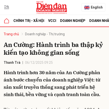
English
CHÍNH TRỊ - XÃ HỘI
VCCI
DOANH NGHIỆP
DOANH NH
bình luận
Trang chủ
Doanh nghiệp - Thị trường
An Cường: Hành trình ba thập kỷ
kiến tạo không gian sống
Thanh Trà
06/12/2025 09:25
Hành trình hơn 30 năm của An Cường phản
ánh bước chuyển của doanh nghiệp Việt: từ
Hủy
G
sản xuất truyền thống sang phát triển hệ
sinh thái, bền vững và cạnh tranh toàn cầu.