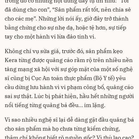
trong đó có những nội dung đầy tự tin như: “Tôi
đã dùng cho con”, “Sản phẩm rất tốt, nên chia sẻ
cho các mẹ”. Những lời nói ấy, giờ đây trở thành
bằng chứng cho sự nhẹ dạ, hoặc tệ hơn, sự tiếp
tay cho một hành vi lừa đảo tinh vi.
Không chỉ vụ sữa giả, trước đó, sản phẩm kẹo
Kera từng được quảng cáo rầm rộ trên nhiều nền
tảng mạng xã hội với sự góp mặt của một số nghệ
sĩ cũng bị Cục An toàn thực phẩm (Bộ Y tế) yêu
cầu dừng lưu hành vì vi phạm công bố, quảng cáo
sai sự thật. Lúc bị phát hiện, hầu hết những người
nổi tiếng từng quảng bá đều… im lặng.
Vì sao nhiều nghệ sĩ lại dễ dàng gật đầu quảng bá
cho sản phẩm mà họ chưa từng kiểm chứng,
thậm chí không biết rõ nguồn gốc? Vì thù lao cao?