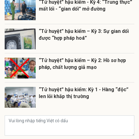
“Tử huyệt” hậu kiểm - Kỳ 4: “Trung thực”
mất lối - “gian dối” mở đường
“Tử huyệt” hậu kiểm – Kỳ 3: Sự gian dối
được “hợp pháp hoá”
“Tử huyệt” hậu kiểm – Kỳ 2: Hồ sơ hợp
pháp, chất lượng giả mạo
“Tử huyệt” hậu kiểm: Kỳ 1 - Hàng “độc”
len lỏi khắp thị trường