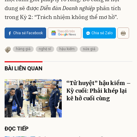
dung sẽ được
Diễn đàn Doanh nghiệp
phân tích
trong Kỳ 2: “Trách nhiệm không thể mơ hồ”.
Theo dõi trên
Chia sẻ Facebook
Chia sẻ Zalo
hàng giả
nghệ sĩ
hậu kiểm
sửa giả
BÀI LIÊN QUAN
“Tử huyệt” hậu kiểm –
Kỳ cuối: Phải khép lại
kẽ hở cuối cùng
ĐỌC TIẾP