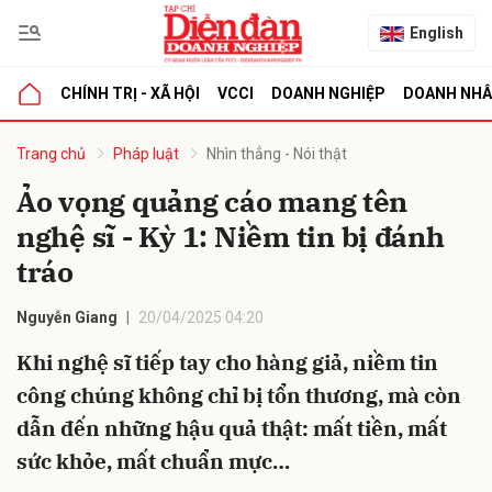
English
CHÍNH TRỊ - XÃ HỘI
VCCI
DOANH NGHIỆP
DOANH NH
bình luận
Trang chủ
Pháp luật
Nhìn thẳng - Nói thật
Ảo vọng quảng cáo mang tên
nghệ sĩ - Kỳ 1: Niềm tin bị đánh
tráo
Nguyễn Giang
20/04/2025 04:20
Khi nghệ sĩ tiếp tay cho hàng giả, niềm tin
Hủy
G
công chúng không chỉ bị tổn thương, mà còn
dẫn đến những hậu quả thật: mất tiền, mất
sức khỏe, mất chuẩn mực…