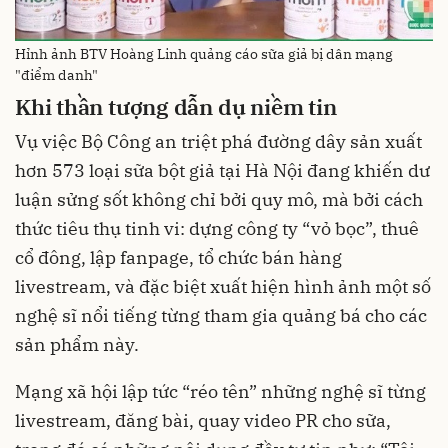
Hỉnh ảnh BTV Hoàng Linh quảng cáo sữa giả bị dân mạng
"điểm danh"
Khi thần tượng dẫn dụ niềm tin
Vụ việc Bộ Công an triệt phá đường dây sản xuất
hơn 573 loại sữa bột giả tại Hà Nội đang khiến dư
luận sửng sốt không chỉ bởi quy mô, mà bởi cách
thức tiêu thụ tinh vi: dựng công ty “vỏ bọc”, thuê
cổ đông, lập fanpage, tổ chức bán hàng
livestream, và đặc biệt xuất hiện hình ảnh một số
nghệ sĩ nổi tiếng từng tham gia quảng bá cho các
sản phẩm này.
Mạng xã hội lập tức “réo tên” những nghệ sĩ từng
livestream, đăng bài, quay video PR cho sữa,