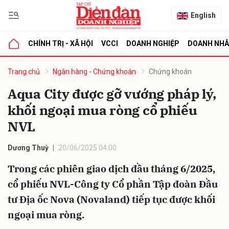
English
CHÍNH TRỊ - XÃ HỘI
VCCI
DOANH NGHIỆP
DOANH NH
bình luận
Trang chủ
Ngân hàng - Chứng khoán
Chứng khoán
Aqua City được gỡ vướng pháp lý,
khối ngoại mua ròng cổ phiếu
NVL
Dương Thuỳ
20/06/2025 04:00
Trong các phiên giao dịch đầu tháng 6/2025,
Hủy
G
cổ phiếu NVL-Công ty Cổ phần Tập đoàn Đầu
tư Địa ốc Nova (Novaland) tiếp tục được khối
ngoại mua ròng.