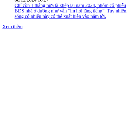
Chỉ còn 1 tháng nữa là khép lại năm 2024, nhóm cổ phiếu
BĐS nhà ở dường như vẫn “im hơi lặng tiếng”. Tuy nhiên,
sóng cổ phiếu này có thể xuất hiện vào năm tới.
Xem thêm