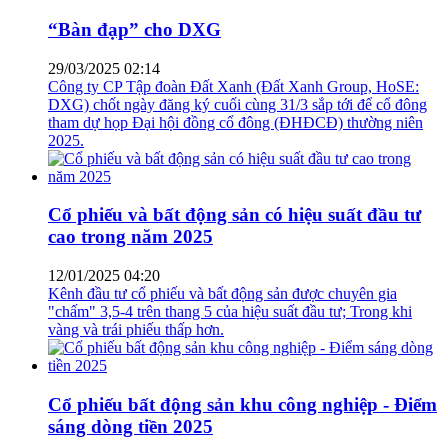
“Bàn đạp” cho DXG
29/03/2025 02:14
Công ty CP Tập đoàn Đất Xanh (Đất Xanh Group, HoSE:
DXG) chốt ngày đăng ký cuối cùng 31/3 sắp tới để cổ đông
tham dự họp Đại hội đồng cổ đông (ĐHĐCĐ) thường niên
2025.
Cổ phiếu và bất động sản có hiệu suất đầu tư
cao trong năm 2025
12/01/2025 04:20
Kênh đầu tư cổ phiếu và bất động sản được chuyên gia
"chấm" 3,5-4 trên thang 5 của hiệu suất đầu tư; Trong khi
vàng và trái phiếu thấp hơn.
Cổ phiếu bất động sản khu công nghiệp - Điểm
sáng dòng tiền 2025