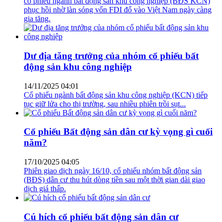
cổ phiếu ngành bất động sản khu công nghiệp (BĐS KCN)
phục hồi nhờ làn sóng vốn FDI đổ vào Việt Nam ngày càng
gia tăng.
Dư địa tăng trưởng của nhóm cổ phiếu bất
động sản khu công nghiệp
14/11/2025 04:01
Cổ phiếu ngành bất động sản khu công nghiệp (KCN) tiếp
tục giữ lửa cho thị trường, sau nhiều phiên trồi sụt...
Cổ phiếu Bất động sản dân cư kỳ vọng gì cuối
năm?
17/10/2025 04:05
Phiên giao dịch ngày 16/10, cổ phiếu nhóm bất động sản
(BĐS) dân cư thu hút dòng tiền sau một thời gian dài giao
dịch giá thấp.
Cú hích cổ phiếu bất động sản dân cư