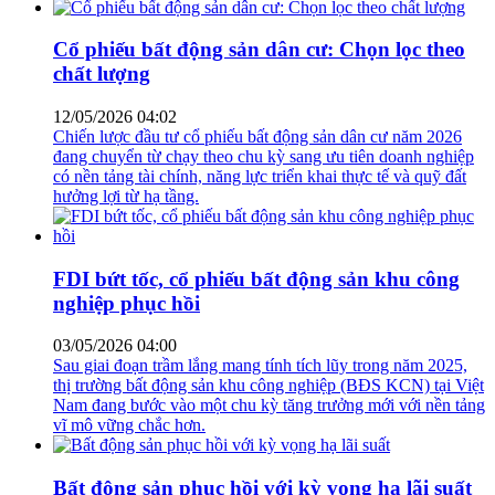
Cổ phiếu bất động sản dân cư: Chọn lọc theo
chất lượng
12/05/2026 04:02
Chiến lược đầu tư cổ phiếu bất động sản dân cư năm 2026
đang chuyển từ chạy theo chu kỳ sang ưu tiên doanh nghiệp
có nền tảng tài chính, năng lực triển khai thực tế và quỹ đất
hưởng lợi từ hạ tầng.
FDI bứt tốc, cổ phiếu bất động sản khu công
nghiệp phục hồi
03/05/2026 04:00
Sau giai đoạn trầm lắng mang tính tích lũy trong năm 2025,
thị trường bất động sản khu công nghiệp (BĐS KCN) tại Việt
Nam đang bước vào một chu kỳ tăng trưởng mới với nền tảng
vĩ mô vững chắc hơn.
Bất động sản phục hồi với kỳ vọng hạ lãi suất