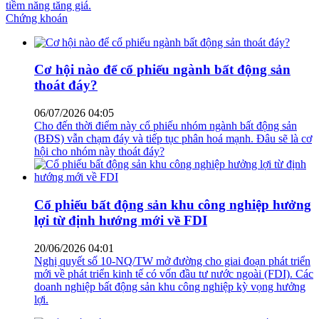
tiềm năng tăng giá.
Chứng khoán
Cơ hội nào để cổ phiếu ngành bất động sản
thoát đáy?
06/07/2026 04:05
Cho đến thời điểm này cổ phiếu nhóm ngành bất động sản
(BĐS) vẫn chạm đáy và tiếp tục phân hoá mạnh. Đâu sẽ là cơ
hội cho nhóm này thoát đáy?
Cổ phiếu bất động sản khu công nghiệp hưởng
lợi từ định hướng mới về FDI
20/06/2026 04:01
Nghị quyết số 10-NQ/TW mở đường cho giai đoạn phát triển
mới về phát triển kinh tế có vốn đầu tư nước ngoài (FDI). Các
doanh nghiệp bất động sản khu công nghiệp kỳ vọng hưởng
lợi.