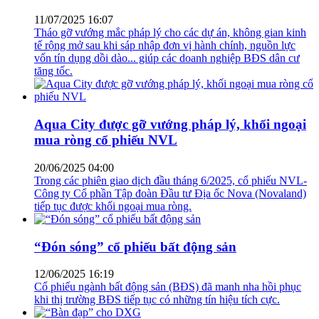
11/07/2025 16:07
Tháo gỡ vướng mắc pháp lý cho các dự án, không gian kinh
tế rộng mở sau khi sáp nhập đơn vị hành chính, nguồn lực
vốn tín dụng dồi dào... giúp các doanh nghiệp BĐS dân cư
tăng tốc.
Aqua City được gỡ vướng pháp lý, khối ngoại
mua ròng cổ phiếu NVL
20/06/2025 04:00
Trong các phiên giao dịch đầu tháng 6/2025, cổ phiếu NVL-
Công ty Cổ phần Tập đoàn Đầu tư Địa ốc Nova (Novaland)
tiếp tục được khối ngoại mua ròng.
“Đón sóng” cổ phiếu bất động sản
12/06/2025 16:19
Cổ phiếu ngành bất động sản (BĐS) đã manh nha hồi phục
khi thị trường BĐS tiếp tục có những tín hiệu tích cực.