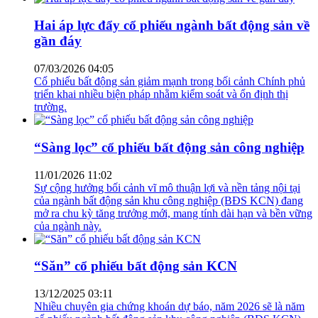
Hai áp lực đẩy cổ phiếu ngành bất động sản về
gần đáy
07/03/2026 04:05
Cổ phiếu bất động sản giảm mạnh trong bối cảnh Chính phủ
triển khai nhiều biện pháp nhằm kiểm soát và ổn định thị
trường.
“Sàng lọc” cổ phiếu bất động sản công nghiệp
11/01/2026 11:02
Sự cộng hưởng bối cảnh vĩ mô thuận lợi và nền tảng nội tại
của ngành bất động sản khu công nghiệp (BĐS KCN) đang
mở ra chu kỳ tăng trưởng mới, mang tính dài hạn và bền vững
của ngành này.
“Săn” cổ phiếu bất động sản KCN
13/12/2025 03:11
Nhiều chuyên gia chứng khoán dự báo, năm 2026 sẽ là năm