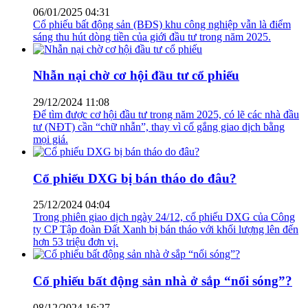
06/01/2025 04:31
Cổ phiếu bất động sản (BĐS) khu công nghiệp vẫn là điểm
sáng thu hút dòng tiền của giới đầu tư trong năm 2025.
Nhẫn nại chờ cơ hội đầu tư cổ phiếu
29/12/2024 11:08
Để tìm được cơ hội đầu tư trong năm 2025, có lẽ các nhà đầu
tư (NĐT) cần “chữ nhẫn”, thay vì cố gắng giao dịch bằng
mọi giá.
Cổ phiếu DXG bị bán tháo do đâu?
25/12/2024 04:04
Trong phiên giao dịch ngày 24/12, cổ phiếu DXG của Công
ty CP Tập đoàn Đất Xanh bị bán tháo với khối lượng lên đến
hơn 53 triệu đơn vị.
Cổ phiếu bất động sản nhà ở sắp “nổi sóng”?
08/12/2024 16:27