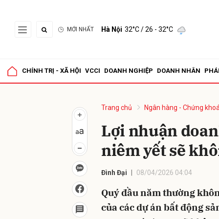
Hà Nội
32°C
/ 26 - 32°C
MỚI NHẤT
Gửi 
CHÍNH TRỊ - XÃ HỘI
VCCI
DOANH NGHIỆP
DOANH NHÂN
PHÁ
Trang chủ
Ngân hàng - Chứng kho
Lợi nhuận doan
niêm yết sẽ khô
Đình Đại
08/04/2026 04:04
Quý đầu năm thường không
của các dự án bất động sả