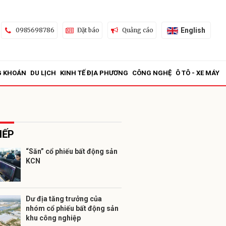
English
0985698786
Đặt báo
Quảng cáo
G KHOÁN
DU LỊCH
KINH TẾ ĐỊA PHƯƠNG
CÔNG NGHỆ
Ô TÔ - XE MÁY
IẾP
“Săn” cổ phiếu bất động sản
KCN
ửi
Dư địa tăng trưởng của
nhóm cổ phiếu bất động sản
khu công nghiệp