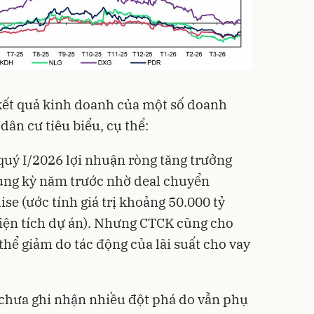
kết quả kinh doanh của một số doanh
ân cư tiêu biểu, cụ thể:
uý I/2026 lợi nhuận ròng tăng trưởng
ùng kỳ năm trước nhờ deal chuyển
se (ước tính giá trị khoảng 50.000 tỷ
ện tích dự án). Nhưng CTCK cũng cho
hể giảm do tác động của lãi suất cho vay
 chưa ghi nhận nhiều đột phá do vẫn phụ