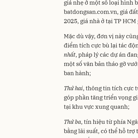
giá nhẹ ở một số loại hình 
batdongsan.com.vn, giá đất
2025, giá nhà ở tại TP HCM
Mặc dù vậy, đơn vị này cũng
điểm tích cực bù lại tác độn
nhất
, pháp lý các dự án đa
một số văn bản tháo gỡ vư
ban hành;
Thứ hai
, thông tin tích cực 
góp phần tăng triển vọng g
tại khu vực xung quanh;
Thứ ba
, tín hiệu từ phía N
bằng lãi suất, có thể hỗ trợ 