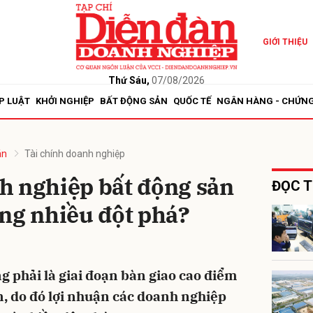
GIỚI THIỆU
bình luận
Thứ Sáu,
07/08/2026
P LUẬT
KHỞI NGHIỆP
BẤT ĐỘNG SẢN
QUỐC TẾ
NGÂN HÀNG - CHỨN
án
Tài chính doanh nghiệp
h nghiệp bất động sản
ĐỌC T
ng nhiều đột phá?
Hủy
G
 phải là giai đoạn bàn giao cao điểm
n, do đó lợi nhuận các doanh nghiệp