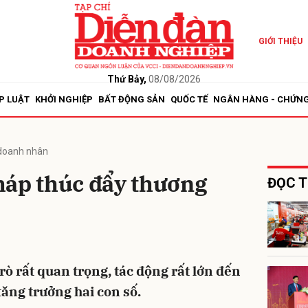
GIỚI THIỆU
bình luận
Thứ Bảy,
08/08/2026
P LUẬT
KHỞI NGHIỆP
BẤT ĐỘNG SẢN
QUỐC TẾ
NGÂN HÀNG - CHỨN
doanh nhân
háp thúc đẩy thương
ĐỌC T
Hủy
G
rò rất quan trọng, tác động rất lớn đến
tăng trưởng hai con số.