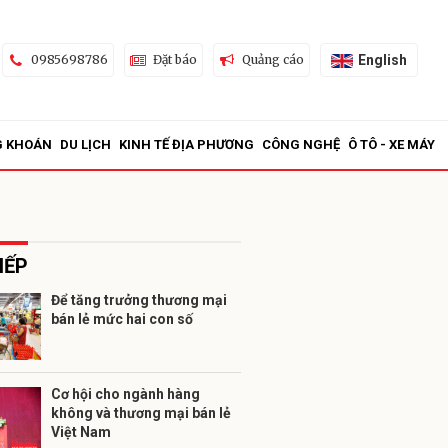
English
0985698786
Đặt báo
Quảng cáo
G KHOÁN
DU LỊCH
KINH TẾ ĐỊA PHƯƠNG
CÔNG NGHỆ
Ô TÔ - XE MÁY
IẾP
Để tăng trưởng thương mại
bán lẻ mức hai con số
ửi
Cơ hội cho ngành hàng
không và thương mại bán lẻ
Việt Nam