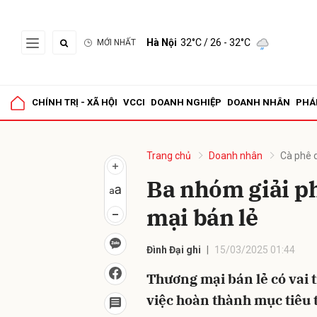
Hà Nội
32°C
/ 26 - 32°C
MỚI NHẤT
Gửi 
CHÍNH TRỊ - XÃ HỘI
VCCI
DOANH NGHIỆP
DOANH NHÂN
PHÁ
Trang chủ
Doanh nhân
Cà phê 
Ba nhóm giải p
mại bán lẻ
Đình Đại ghi
15/03/2025 01:44
Thương mại bán lẻ có vai t
việc hoàn thành mục tiêu 