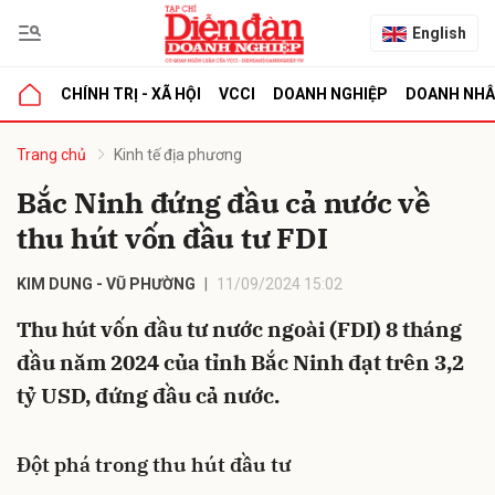
English
CHÍNH TRỊ - XÃ HỘI
VCCI
DOANH NGHIỆP
DOANH NH
bình luận
Trang chủ
Kinh tế địa phương
Bắc Ninh đứng đầu cả nước về
thu hút vốn đầu tư FDI
KIM DUNG - VŨ PHƯỜNG
11/09/2024 15:02
Thu hút vốn đầu tư nước ngoài (FDI) 8 tháng
đầu năm 2024 của tỉnh Bắc Ninh đạt trên 3,2
Hủy
G
tỷ USD, đứng đầu cả nước.
Đột phá trong thu hút đầu tư