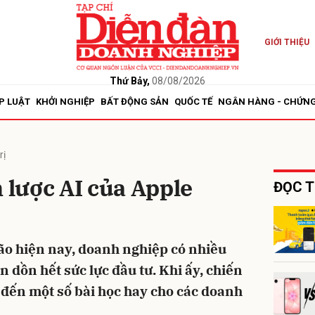
GIỚI THIỆU
bình luận
Thứ Bảy,
08/08/2026
P LUẬT
KHỞI NGHIỆP
BẤT ĐỘNG SẢN
QUỐC TẾ
NGÂN HÀNG - CHỨN
rị
n lược AI của Apple
ĐỌC T
Hủy
G
bão hiện nay, doanh nghiệp có nhiều
n dồn hết sức lực đầu tư. Khi ấy, chiến
 đến một số bài học hay cho các doanh