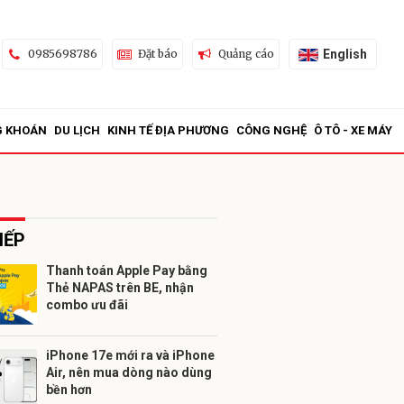
English
0985698786
Đặt báo
Quảng cáo
G KHOÁN
DU LỊCH
KINH TẾ ĐỊA PHƯƠNG
CÔNG NGHỆ
Ô TÔ - XE MÁY
IẾP
Thanh toán Apple Pay bằng
Thẻ NAPAS trên BE, nhận
ửi
combo ưu đãi
iPhone 17e mới ra và iPhone
Air, nên mua dòng nào dùng
bền hơn