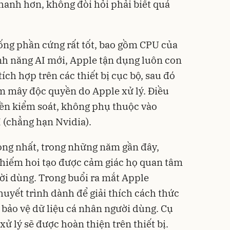
nhanh hơn, không đòi hỏi phải biết quá
ống phần cứng rất tốt, bao gồm CPU của
ính năng AI mới, Apple tận dụng luôn con
 tích hợp trên các thiết bị cục bộ, sau đó
ám mây độc quyền do Apple xử lý. Điều
yền kiểm soát, không phụ thuộc vào
 (chẳng hạn Nvidia).
rọng nhất, trong những năm gần đây,
 hiếm hoi tạo được cảm giác họ quan tâm
ời dùng. Trong buổi ra mắt Apple
thuyết trình dành để giải thích cách thức
 bảo vệ dữ liệu cá nhân người dùng. Cụ
xử lý sẽ được hoàn thiện trên thiết bị.