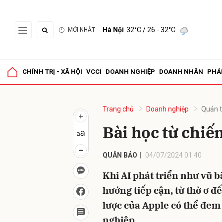
Hà Nội
32°C
/ 26 - 32°C
MỚI NHẤT
Gửi 
CHÍNH TRỊ - XÃ HỘI
VCCI
DOANH NGHIỆP
DOANH NHÂN
PHÁ
Trang chủ
Doanh nghiệp
Quản t
Bài học từ chiế
QUÂN BẢO
04/07/2024 01:40
Khi AI phát triển như vũ 
hướng tiếp cận, từ thờ ơ đế
lược của Apple có thể đem
nghiệp.