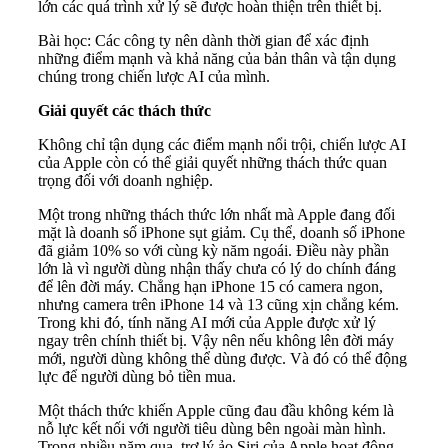
lớn các quá trình xử lý sẽ được hoàn thiện trên thiết bị.
Bài học: Các công ty nên dành thời gian để xác định
những điểm mạnh và khả năng của bản thân và tận dụng
chúng trong chiến lược AI của mình.
Giải quyết các thách thức
Không chỉ tận dụng các điểm mạnh nổi trội, chiến lược AI
của Apple còn có thể giải quyết những thách thức quan
trọng đối với doanh nghiệp.
Một trong những thách thức lớn nhất mà Apple đang đối
mặt là doanh số iPhone sụt giảm. Cụ thể, doanh số iPhone
đã giảm 10% so với cùng kỳ năm ngoái. Điều này phần
lớn là vì người dùng nhận thấy chưa có lý do chính đáng
để lên đời máy. Chẳng hạn iPhone 15 có camera ngon,
nhưng camera trên iPhone 14 và 13 cũng xịn chẳng kém.
Trong khi đó, tính năng AI mới của Apple được xử lý
ngay trên chính thiết bị. Vậy nên nếu không lên đời máy
mới, người dùng không thể dùng được. Và đó có thể động
lực để người dùng bỏ tiền mua.
Một thách thức khiến Apple cũng đau đầu không kém là
nỗ lực kết nối với người tiêu dùng bên ngoài màn hình.
Trong nhiều năm qua, trợ lý ảo Siri của Apple hoạt động