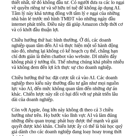
thiết nhất, từ đó không đầu tư. Có người đưa ra các lo ngại
về quyền riêng tư và sở hữu trí tuệ để không áp dụng AI.
Tâm lý này khá tương đồng với tâm lý e ngại của những
nhà bán lẻ trước mô hình TMĐT vào những ngày đầu
internet phát triển. Điều này đã giúp Amazon chớp thời cơ
và có khởi đầu thuận lợi.
Chiều hướng thứ hai: bình thường. Ở đó, các doanh
nghiệp quan tâm đến AI và thực hiện một số hành động
nào đó, nhưng lại không có kế hoạch cụ thể, chẳng hạn
chỉ đơn giản là thêm chatbot vào website. Dĩ nhiên đây
không phải ý tưởng tồi. Thế nhưng chúng khá phiền nhiễu
và không đem đến lợi ích thực sự cho doanh nghiệp.
Chiều hướng thứ ba: đặt cược tất cả vào AI. Các doanh
nghiệp theo kiểu này thường đầu tư gần như mọi nguồn
lực vào AI, đến mức không quan tâm đến những dự án
khác. Chiến lược này rất có hại đối với sự phát triển lâu
dài của doanh nghiệp.
Còn với Apple, ông lớn này không đi theo cả 3 chiều
hướng như trên. Họ bước vào lĩnh vực AI và làm đúng
những điều quan trọng: phát huy được thế mạnh và giải
quyết được khó khăn. Chiến lược ấy có thể là bài học quý
giá dành cho các doanh nghiệp đang loay hoay trong thời