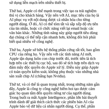
sử dụng liền mạch trên nhiều thiết bị.
Thứ hai, Apple có thế mạnh trong việc tạo ra trải nghiệm
thú vị cho khách hàng. Vậy nên với AI, mục tiêu của họ là
AI phục vụ với nội dung được cá nhân hóa cho từng
người dùng. Ở đó, AI có thể tóm tắt và sắp xếp độ ưu tiên
của tin nhắn, hoặc có chức năng viết lại email hoặc các
văn bản khác. Những tính năng này giúp người tiêu dùng
đại chúng có thể tiếp cận nhanh hơn, không đòi hỏi phải
biết quá nhiều về công nghệ.
Thứ ba, Apple sở hữu hệ thống phần cứng rất tốt, bao gồm
CPU của riêng họ. Vậy nên với các tính năng AI mới,
Apple tận dụng luôn con chip trước đó, trước tiên là tích
hợp trên các thiết bị cục bộ, sau đó sẽ tích hợp trên dịch vụ
đám mây độc quyền do Apple xử lý. Điều này giúp Apple
có toàn quyền kiểm soát, không phụ thuộc vào những nhà
sản xuất chip AI (chẳng hạn Nvidia).
Thứ tư, và có thể là quan trọng nhất, trong những năm gần
đây, Apple là công ty công nghệ hiếm hoi tạo được cảm
giác họ quan tâm đến quyền riêng tư của người dùng.
Trong buổi ra mắt Apple Intelligence, phần lớn bài thuyết
trình dành để giải thích cách thức các phiên bản AI của
Apple bảo vệ dữ liệu cá nhân người dùng. Cụ thể, phần