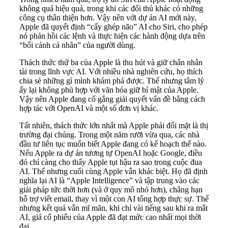
không quá hiệu quả, trong khi các đối thủ khác có những
công cụ thân thiện hơn. Vậy nên với dự án AI mới này,
Apple đã quyết định “cấy ghép não” AI cho Siri, cho phép
nó phản hồi các lệnh và thực hiện các hành động dựa trên
“bối cảnh cá nhân” của người dùng.
Thách thức thứ ba của Apple là thu hút và giữ chân nhân
tài trong lĩnh vực AI. Với nhiều nhà nghiên cứu, họ thích
chia sẻ những gì mình khám phá được. Thế nhưng tâm lý
ấy lại không phù hợp với văn hóa giữ bí mật của Apple.
Vậy nên Apple đang cố gắng giải quyết vấn đề bằng cách
hợp tác với OpenAI và một số đơn vị khác.
Tất nhiên, thách thức lớn nhất mà Apple phải đối mặt là thị
trường đại chúng. Trong một năm rưỡi vừa qua, các nhà
đầu tư liên tục muốn biết Apple đang có kế hoạch thế nào.
Nếu Apple ra dự án tương tự OpenAI hoặc Google, điều
đó chỉ càng cho thấy Apple tụt hậu ra sao trong cuộc đua
AI. Thế nhưng cuối cùng Apple vẫn khác biệt. Họ đã định
nghĩa lại AI là “Apple Intelligence” và tập trung vào các
giải pháp tức thời hơn (và ở quy mô nhỏ hơn), chẳng hạn
hỗ trợ viết email, thay vì một con AI tổng hợp thực sự. Thế
nhưng kết quả vẫn mĩ mãn, khi chỉ vài tiếng sau khi ra mắt
AI, giá cổ phiếu của Apple đã đạt mức cao nhất mọi thời
đại.