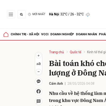
Hà Nội
32°C
/ 26 - 32°C
MỚI NHẤT
Gửi 
CHÍNH TRỊ - XÃ HỘI
VCCI
DOANH NGHIỆP
DOANH NHÂN
PHÁ
Trang chủ
Quốc tế
Kinh tế thế gi
Bài toán khó c
lượng ở Đông 
Cẩm Anh
28/05/2026 04:08
Nhu cầu về hệ thống làm m
trong khu vực Đông Nam Á