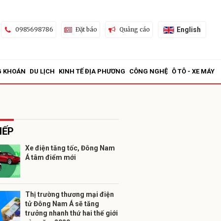
English
0985698786
Đặt báo
Quảng cáo
G KHOÁN
DU LỊCH
KINH TẾ ĐỊA PHƯƠNG
CÔNG NGHỆ
Ô TÔ - XE MÁY
IẾP
Xe điện tăng tốc, Đông Nam
Á tâm điểm mới
ửi
Thị trường thương mại điện
tử Đông Nam Á sẽ tăng
trưởng nhanh thứ hai thế giới