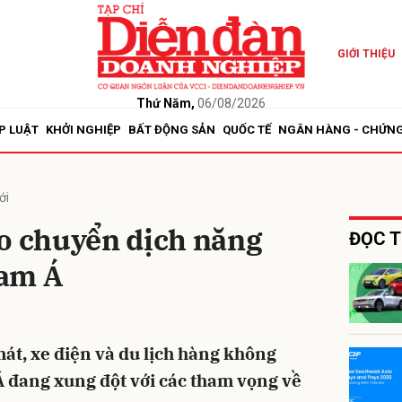
GIỚI THIỆU
bình luận
Thứ Năm,
06/08/2026
P LUẬT
KHỞI NGHIỆP
BẤT ĐỘNG SẢN
QUỐC TẾ
NGÂN HÀNG - CHỨN
ới
ho chuyển dịch năng
ĐỌC T
Nam Á
Hủy
G
át, xe điện và du lịch hàng không
 đang xung đột với các tham vọng về