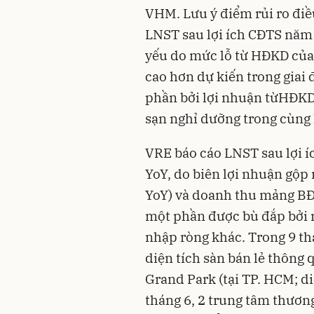
VHM. Lưu ý điểm rủi ro điề
LNST sau lợi ích CĐTS năm 
yếu do mức lỗ từ HĐKD của 
cao hơn dự kiến trong giai
phần bởi lợi nhuận từHĐKD
sạn nghỉ dưỡng trong cùng 
VRE báo cáo LNST sau lợi 
YoY, do biên lợi nhuận gộp
YoY) và doanh thu mảng BĐ
một phần được bù đắp bởi m
nhập ròng khác. Trong 9 t
diện tích sàn bán lẻ thông
Grand Park (tại TP. HCM; di
tháng 6, 2 trung tâm thươn