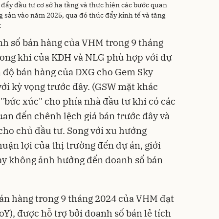
đẩy đầu tư cơ sở hạ tầng và thực hiện các bước quan
g sản vào năm 2025, qua đó thúc đẩy kinh tế và tăng
t
nh số bán hàng của VHM trong 9 tháng
rong khi của KDH và NLG phù hợp với dự
ến độ bán hàng của DXG cho Gem Sky
ới kỳ vọng trước đây. (GSW mặt khác
"bức xúc" cho phía nhà đầu tư khi có các
uan đến chênh lệch giá bán trước đây và
 cho chủ đầu tư. Song với xu hướng
uận lợi của thị trường đến dự án, giới
ày không ảnh hưởng đến doanh số bán
 bán hàng trong 9 tháng 2024 của VHM đạt
Y), được hỗ trợ bởi doanh số bán lẻ tích