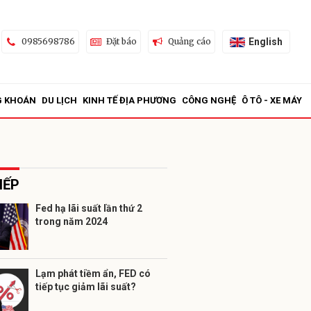
English
0985698786
Đặt báo
Quảng cáo
G KHOÁN
DU LỊCH
KINH TẾ ĐỊA PHƯƠNG
CÔNG NGHỆ
Ô TÔ - XE MÁY
IẾP
Fed hạ lãi suất lần thứ 2
trong năm 2024
ửi
Lạm phát tiềm ẩn, FED có
tiếp tục giảm lãi suất?