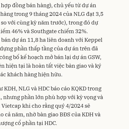
ị hợp đồng bán hàng), chủ yếu từ dự án
 hàng trong 9 tháng 2024 của NLG đạt 3,5
 so với cùng kỳ năm trước), trong đó dự
chiếm 46% và Southgate chiếm 32%.
bán dự án 11,8 ha liên doanh với Keppel
 dựng phần thấp tầng của dự án trên đã
công bố kế hoạch mở bán lại dự án GSW,
hiện tại là hoàn tất việc bàn giao và ký
các khách hàng hiện hữu.
 tư KDH, NLG và HDC báo cáo KQKD trong
, nhưng phần lớn phù hợp với kỳ vọng và
Vietcap khi cho rằng quý 4/2024 sẽ
áo cả năm, nhờ bàn giao BĐS của KDH và
ượng cổ phần tại HDC.