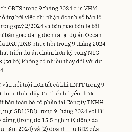
 ích CĐTS trong 9 tháng 2024 của VHM
ỗ trợ bởi việc ghi nhận doanh số bán lô
trong quý 2/2024 và bàn giao bán lẻ bắt
ư bàn giao đang diễn ra tại dự án Ocean
của DXG/DXS phục hồi trong 9 tháng 2024
át triển dự án chậm hơn kỳ vọng NLG,
(sơ bộ) không có nhiều thay đổi với dự
4.
vẫn nổi trội hơn tất cả khi LNTT trong 9
ở được thúc đẩy. Cụ thể chủ yếu được
tất bán toàn bộ cổ phần tại Công ty TNHH
 mại SDI (SDI) trong 9 tháng 2024 với lãi
ỷ đồng (trong đó 15,5 nghìn tỷ đồng đã
ầu năm 2024) và (2) doanh thu BĐS của