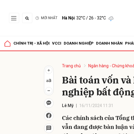
Hà Nội
32°C
/ 26 - 32°C
MỚI NHẤT
Gửi 
CHÍNH TRỊ - XÃ HỘI
VCCI
DOANH NGHIỆP
DOANH NHÂN
PHÁ
Trang chủ
Ngân hàng - Chứng kho
Bài toán vốn và
nghiệp bất độn
Lê Mỹ
16/11/2024 11:31
Các chính sách của Tổng t
vẫn đang được bàn luận và