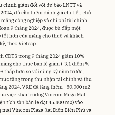
u chỉnh giảm đối với dự báo LNTT và
2024, dù cần thêm đánh giá chi tiết, chủ
mảng công nghiệp và chi phí tài chính
 đoạn 9 tháng 2024, được bù đắp một
 tốt hơn của mảng cho thuê và khách
kỳ, theo Vietcap.
ích CĐTS trong 9 tháng 2024 giảm 10%
 mảng cho thuê bán lẻ giảm (-3,1 điểm %
S thấp hơn so với cùng kỳ năm trước,
ức tăng trong thu nhập tài chính và thu
háng 2024, VRE đã tăng thêm ~80.000 m2
 qua việc khai trương Vincom Mega Mall
ện tích sàn bán lẻ đạt 45.300 m2) vào
g mại Vincom Plaza (tại Điện Biên Phủ và