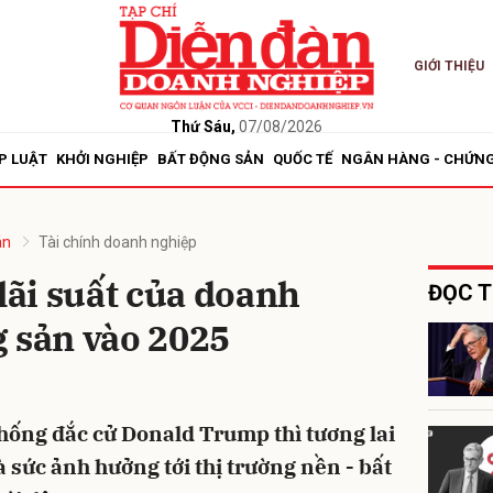
GIỚI THIỆU
bình luận
Thứ Sáu,
07/08/2026
P LUẬT
KHỞI NGHIỆP
BẤT ĐỘNG SẢN
QUỐC TẾ
NGÂN HÀNG - CHỨN
án
Tài chính doanh nghiệp
 lãi suất của doanh
ĐỌC T
g sản vào 2025
Hủy
G
hống đắc cử Donald Trump thì tương lai
 sức ảnh hưởng tới thị trường nền - bất