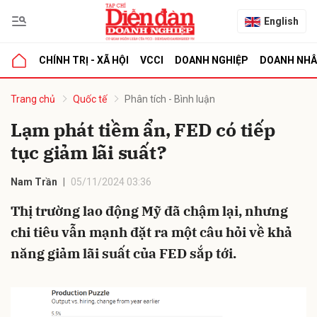
English
CHÍNH TRỊ - XÃ HỘI
VCCI
DOANH NGHIỆP
DOANH NH
bình luận
Trang chủ
Quốc tế
Phân tích - Bình luận
Lạm phát tiềm ẩn, FED có tiếp
tục giảm lãi suất?
Nam Trần
05/11/2024 03:36
Thị trường lao động Mỹ đã chậm lại, nhưng
chi tiêu vẫn mạnh đặt ra một câu hỏi về khả
Hủy
G
năng giảm lãi suất của FED sắp tới.