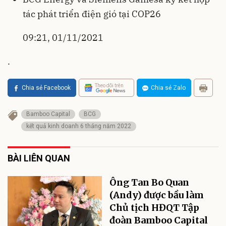
tác phát triển điện gió tại COP26
09:21, 01/11/2021
.
Theo dõi trên
Chia sẻ Facebook
Chia sẻ Zalo
Bamboo Capital
BCG
kết quả kinh doanh 6 tháng năm 2022
BÀI LIÊN QUAN
Ông Tan Bo Quan
(Andy) được bầu làm
Chủ tịch HĐQT Tập
đoàn Bamboo Capital