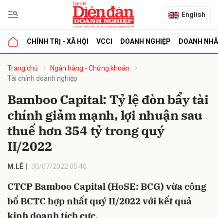
English
CHÍNH TRỊ - XÃ HỘI
VCCI
DOANH NGHIỆP
DOANH NH
bình luận
Trang chủ
Ngân hàng - Chứng khoán
Tài chính doanh nghiệp
Bamboo Capital: Tỷ lệ đòn bẩy tài
chính giảm mạnh, lợi nhuận sau
thuế hơn 354 tỷ trong quý
II/2022
Hủy
G
M.LÊ
30/07/2022 05:40
CTCP Bamboo Capital (HoSE: BCG) vừa công
bố BCTC hợp nhất quý II/2022 với kết quả
kinh doanh tích cực.