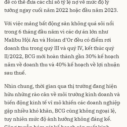
để có thể đưa các chỉ số tỷ lệ nợ về mức độ lý
tưởng ngay cuối năm 2022 hoặc đầu năm 2023.
Với việc mảng bất động sản không quá sôi nổi
trong 6 tháng đầu năm vì các dự án lớn như
Malibu Hội An và Hoian d’Or đều có điểm rơi
doanh thu trong quý III và quý IV, kết thúc quý
II/2022, BCG mới hoàn thành gần 30% kế hoạch
năm về doanh thu và 40% kế hoạch về lợi nhuận
sau thuế.
Nhìn chung, thời gian qua thị trường đang hiện
hữu những rào cản về môi trường kinh doanh và
biến động kinh tế vĩ mô khiến các doanh nghiệp
gặp nhiều khó khăn, BCG cũng không ngoại lệ,
tuy nhiên mức độ ảnh hưởng không đáng kể.