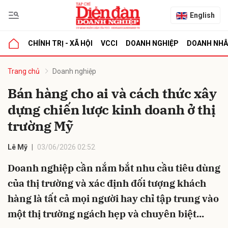
English
CHÍNH TRỊ - XÃ HỘI
VCCI
DOANH NGHIỆP
DOANH NH
bình luận
Trang chủ
Doanh nghiệp
Bán hàng cho ai và cách thức xây
dựng chiến lược kinh doanh ở thị
trường Mỹ
Lê Mỹ
03/06/2026 02:52
Doanh nghiệp cần nắm bắt nhu cầu tiêu dùng
Hủy
G
của thị trường và xác định đối tượng khách
hàng là tất cả mọi người hay chỉ tập trung vào
một thị trường ngách hẹp và chuyên biệt...