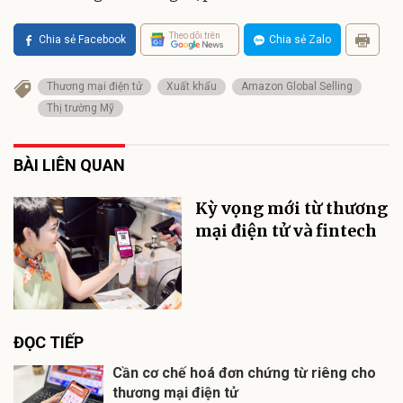
Theo dõi trên
Chia sẻ Facebook
Chia sẻ Zalo
Thương mại điện tử
Xuất khẩu
Amazon Global Selling
Thị trường Mỹ
BÀI LIÊN QUAN
Kỳ vọng mới từ thương
mại điện tử và fintech
ĐỌC TIẾP
Cần cơ chế hoá đơn chứng từ riêng cho
thương mại điện tử