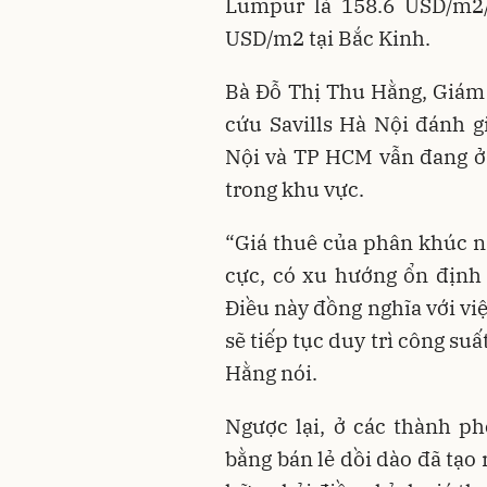
Lumpur là 158.6 USD/m2/
USD/m2 tại Bắc Kinh.
Bà Đỗ Thị Thu Hằng, Giám
cứu Savills Hà Nội đánh g
Nội và TP HCM vẫn đang ở 
trong khu vực.
“Giá thuê của phân khúc nà
cực, có xu hướng ổn định
Điều này đồng nghĩa với việc
sẽ tiếp tục duy trì công suấ
Hằng nói.
Ngược lại, ở các thành p
bằng bán lẻ dồi dào đã tạo 