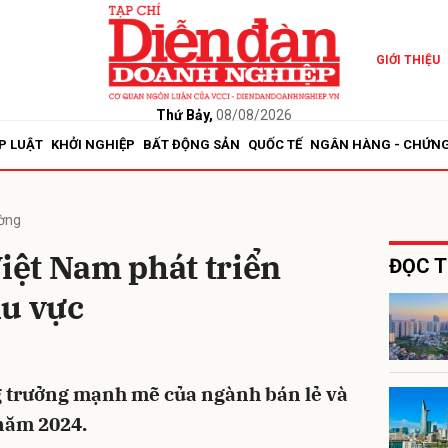
GIỚI THIỆU
bình luận
Thứ Bảy,
08/08/2026
P LUẬT
KHỞI NGHIỆP
BẤT ĐỘNG SẢN
QUỐC TẾ
NGÂN HÀNG - CHỨN
ường
Việt Nam phát triển
ĐỌC T
hu vực
Hủy
G
g trưởng mạnh mẽ của ngành bán lẻ và
 năm 2024.