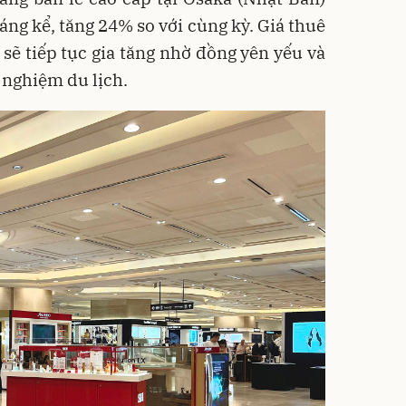
ng kể, tăng 24% so với cùng kỳ. Giá thuê
sẽ tiếp tục gia tăng nhờ đồng yên yếu và
 nghiệm du lịch.