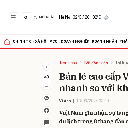
Hà Nội
32°C
/ 26 - 32°C
MỚI NHẤT
Gửi 
CHÍNH TRỊ - XÃ HỘI
VCCI
DOANH NGHIỆP
DOANH NHÂN
PHÁ
Trang chủ
Bất động sản
Thị tr
Bán lẻ cao cấp 
nhanh so với k
Vi Anh
13/09/2024 03:00
Việt Nam ghi nhận sự tăn
du lịch trong 8 tháng đầu