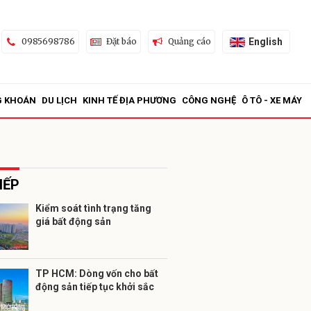
English
0985698786
Đặt báo
Quảng cáo
G KHOÁN
DU LỊCH
KINH TẾ ĐỊA PHƯƠNG
CÔNG NGHỆ
Ô TÔ - XE MÁY
IẾP
Kiểm soát tình trạng tăng
giá bất động sản
ửi
TP HCM: Dòng vốn cho bất
động sản tiếp tục khởi sắc