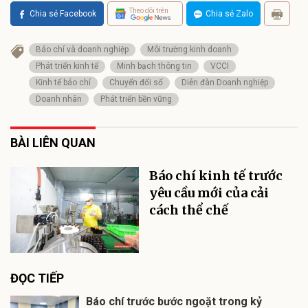
Theo dõi trên
Chia sẻ Facebook
Chia sẻ Zalo
Báo chí và doanh nghiệp
Môi trường kinh doanh
Phát triển kinh tế
Minh bạch thông tin
VCCI
Kinh tế báo chí
Chuyển đổi số
Diễn đàn Doanh nghiệp
Doanh nhân
Phát triển bền vững
BÀI LIÊN QUAN
Báo chí kinh tế trước
yêu cầu mới của cải
cách thể chế
ĐỌC TIẾP
Báo chí trước bước ngoặt trong kỷ