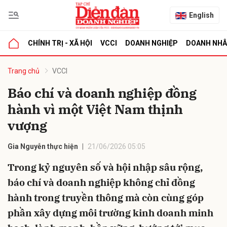
English
CHÍNH TRỊ - XÃ HỘI
VCCI
DOANH NGHIỆP
DOANH NH
bình luận
Trang chủ
VCCI
Báo chí và doanh nghiệp đồng
hành vì một Việt Nam thịnh
vượng
Gia Nguyễn thực hiện
21/06/2026 05:05
Trong kỷ nguyên số và hội nhập sâu rộng,
Hủy
G
báo chí và doanh nghiệp không chỉ đồng
hành trong truyền thông mà còn cùng góp
phần xây dựng môi trường kinh doanh minh