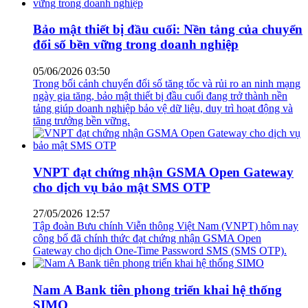
Bảo mật thiết bị đầu cuối: Nền tảng của chuyển
đổi số bền vững trong doanh nghiệp
05/06/2026 03:50
Trong bối cảnh chuyển đổi số tăng tốc và rủi ro an ninh mạng
ngày gia tăng, bảo mật thiết bị đầu cuối đang trở thành nền
tảng giúp doanh nghiệp bảo vệ dữ liệu, duy trì hoạt động và
tăng trưởng bền vững.
VNPT đạt chứng nhận GSMA Open Gateway
cho dịch vụ bảo mật SMS OTP
27/05/2026 12:57
Tập đoàn Bưu chính Viễn thông Việt Nam (VNPT) hôm nay
công bố đã chính thức đạt chứng nhận GSMA Open
Gateway cho dịch One-Time Password SMS (SMS OTP).
Nam A Bank tiên phong triển khai hệ thống
SIMO