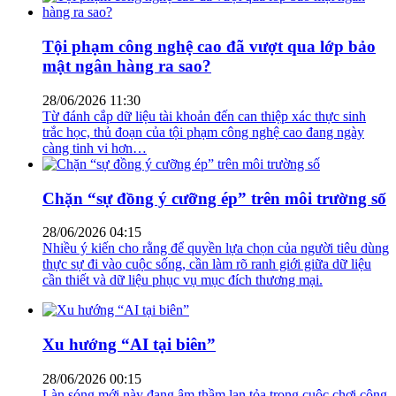
Tội phạm công nghệ cao đã vượt qua lớp bảo
mật ngân hàng ra sao?
28/06/2026 11:30
Từ đánh cắp dữ liệu tài khoản đến can thiệp xác thực sinh
trắc học, thủ đoạn của tội phạm công nghệ cao đang ngày
càng tinh vi hơn…
Chặn “sự đồng ý cưỡng ép” trên môi trường số
28/06/2026 04:15
Nhiều ý kiến cho rằng để quyền lựa chọn của người tiêu dùng
thực sự đi vào cuộc sống, cần làm rõ ranh giới giữa dữ liệu
cần thiết và dữ liệu phục vụ mục đích thương mại.
Xu hướng “AI tại biên”
28/06/2026 00:15
Làn sóng mới này đang âm thầm lan tỏa trong cuộc chơi công