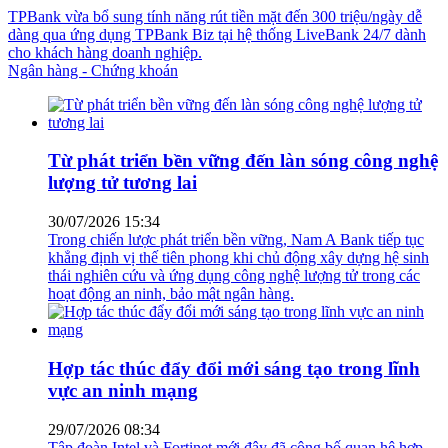
TPBank vừa bổ sung tính năng rút tiền mặt đến 300 triệu/ngày dễ
dàng qua ứng dụng TPBank Biz tại hệ thống LiveBank 24/7 dành
cho khách hàng doanh nghiệp.
Ngân hàng - Chứng khoán
Từ phát triển bền vững đến làn sóng công nghệ
lượng tử tương lai
30/07/2026 15:34
Trong chiến lược phát triển bền vững, Nam A Bank tiếp tục
khẳng định vị thế tiên phong khi chủ động xây dựng hệ sinh
thái nghiên cứu và ứng dụng công nghệ lượng tử trong các
hoạt động an ninh, bảo mật ngân hàng.
Hợp tác thúc đẩy đổi mới sáng tạo trong lĩnh
vực an ninh mạng
29/07/2026 08:34
Tập đoàn Intel và Fortinet mới đây đã công bố quan hệ hợp