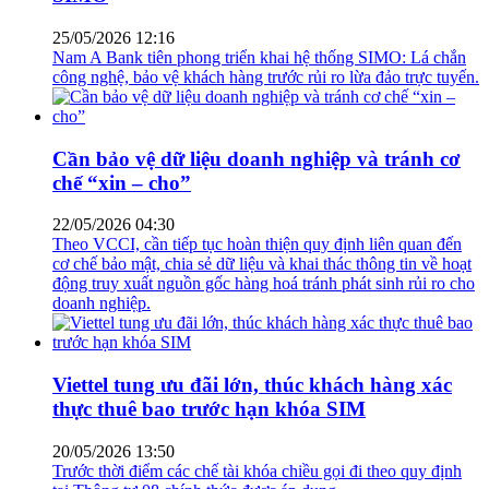
25/05/2026 12:16
Nam A Bank tiên phong triển khai hệ thống SIMO: Lá chắn
công nghệ, bảo vệ khách hàng trước rủi ro lừa đảo trực tuyến.
Cần bảo vệ dữ liệu doanh nghiệp và tránh cơ
chế “xin – cho”
22/05/2026 04:30
Theo VCCI, cần tiếp tục hoàn thiện quy định liên quan đến
cơ chế bảo mật, chia sẻ dữ liệu và khai thác thông tin về hoạt
động truy xuất nguồn gốc hàng hoá tránh phát sinh rủi ro cho
doanh nghiệp.
Viettel tung ưu đãi lớn, thúc khách hàng xác
thực thuê bao trước hạn khóa SIM
20/05/2026 13:50
Trước thời điểm các chế tài khóa chiều gọi đi theo quy định