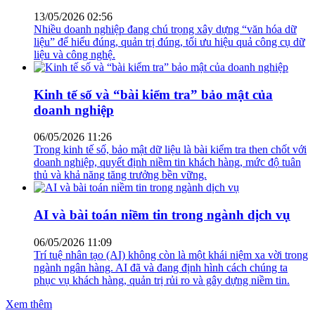
13/05/2026 02:56
Nhiều doanh nghiệp đang chú trọng xây dựng “văn hóa dữ
liệu” để hiểu đúng, quản trị đúng, tối ưu hiệu quả công cụ dữ
liệu và công nghệ.
Kinh tế số và “bài kiểm tra” bảo mật của
doanh nghiệp
06/05/2026 11:26
Trong kinh tế số, bảo mật dữ liệu là bài kiểm tra then chốt với
doanh nghiệp, quyết định niềm tin khách hàng, mức độ tuân
thủ và khả năng tăng trưởng bền vững.
AI và bài toán niềm tin trong ngành dịch vụ
06/05/2026 11:09
Trí tuệ nhân tạo (AI) không còn là một khái niệm xa vời trong
ngành ngân hàng. AI đã và đang định hình cách chúng ta
phục vụ khách hàng, quản trị rủi ro và gây dựng niềm tin.
Xem thêm