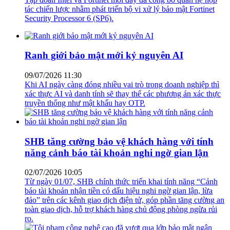
tác chiến lược nhằm phát triển bộ vi xử lý bảo mật Fortinet
Security Processor 6 (SP6).
Ranh giới bảo mật mới kỷ nguyên AI
09/07/2026 11:30
Khi AI ngày càng đóng nhiều vai trò trong doanh nghiệp thì
xác thực AI và danh tính sẽ thay thế các phương án xác thực
truyền thống như mật khẩu hay OTP.
SHB tăng cường bảo vệ khách hàng với tính
năng cảnh báo tài khoản nghi ngờ gian lận
02/07/2026 10:05
Từ ngày 01/07, SHB chính thức triển khai tính năng “Cảnh
báo tài khoản nhận tiền có dấu hiệu nghi ngờ gian lận, lừa
đảo” trên các kênh giao dịch điện tử, góp phần tăng cường an
toàn giao dịch, hỗ trợ khách hàng chủ động phòng ngừa rủi
ro.