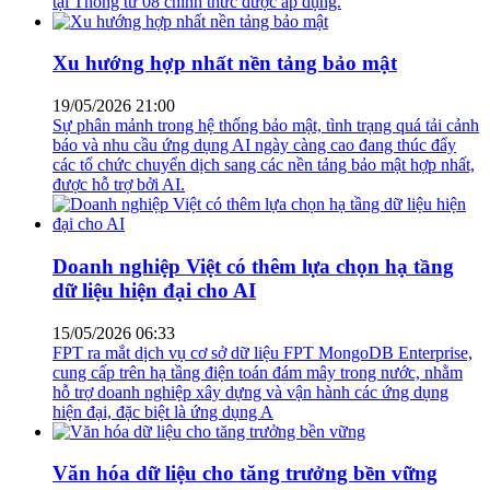
tại Thông tư 08 chính thức được áp dụng.
Xu hướng hợp nhất nền tảng bảo mật
19/05/2026 21:00
Sự phân mảnh trong hệ thống bảo mật, tình trạng quá tải cảnh
báo và nhu cầu ứng dụng AI ngày càng cao đang thúc đẩy
các tổ chức chuyển dịch sang các nền tảng bảo mật hợp nhất,
được hỗ trợ bởi AI.
Doanh nghiệp Việt có thêm lựa chọn hạ tầng
dữ liệu hiện đại cho AI
15/05/2026 06:33
FPT ra mắt dịch vụ cơ sở dữ liệu FPT MongoDB Enterprise,
cung cấp trên hạ tầng điện toán đám mây trong nước, nhằm
hỗ trợ doanh nghiệp xây dựng và vận hành các ứng dụng
hiện đại, đặc biệt là ứng dụng A
Văn hóa dữ liệu cho tăng trưởng bền vững