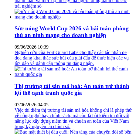
thanh toán và mức độ tin cậy mà người dùng dành cho các
trải nghiệm số
Sức nóng World Cup 2026 và bài toán phòng
thủ an ninh mạng cho doanh nghiệp
09/06/2026 10:39
Nghiên cứu của FortiGuard Labs cho thấy các tác nhân đe
dọa đang khai thác sức hút của giải đấu để thực hiện các vụ
lừa đảo và đánh cắp thông tin đăng nhập.
Thị trường tài sản mã hoá: An toàn trở thành
lợi thế cạnh tranh quốc gia
07/06/2026 04:05
Việc thí điểm thị trường tài sản mã hóa không chỉ là phép thử
về công nghệ hay chính sách, mà còn là bài kiểm tra đối với
năng lực xây dựng niềm tin và chuẩn an toàn của Việt Nam
trong kỷ nguyên tài chính số.