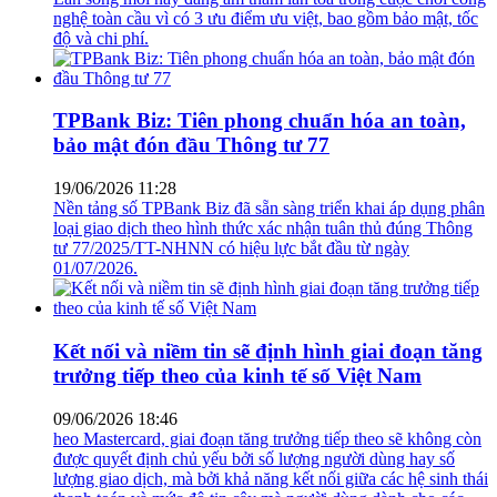
nghệ toàn cầu vì có 3 ưu điểm ưu việt, bao gồm bảo mật, tốc
độ và chi phí.
TPBank Biz: Tiên phong chuẩn hóa an toàn,
bảo mật đón đầu Thông tư 77
19/06/2026 11:28
Nền tảng số TPBank Biz đã sẵn sàng triển khai áp dụng phân
loại giao dịch theo hình thức xác nhận tuân thủ đúng Thông
tư 77/2025/TT-NHNN có hiệu lực bắt đầu từ ngày
01/07/2026.
Kết nối và niềm tin sẽ định hình giai đoạn tăng
trưởng tiếp theo của kinh tế số Việt Nam
09/06/2026 18:46
heo Mastercard, giai đoạn tăng trưởng tiếp theo sẽ không còn
được quyết định chủ yếu bởi số lượng người dùng hay số
lượng giao dịch, mà bởi khả năng kết nối giữa các hệ sinh thái