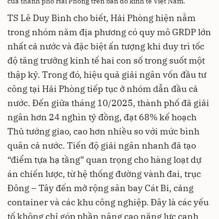
của thành phố Hải Phòng trên bản đồ kinh tế Việt Nam.
TS Lê Duy Bình cho biết, Hải Phòng hiện nằm
trong nhóm năm địa phương có quy mô GRDP lớn
nhất cả nước và đặc biệt ấn tượng khi duy trì tốc
độ tăng trưởng kinh tế hai con số trong suốt một
thập kỷ. Trong đó, hiệu quả giải ngân vốn đầu tư
công tại Hải Phòng tiếp tục ở nhóm dẫn đầu cả
nước. Đến giữa tháng 10/2025, thành phố đã giải
ngân hơn 24 nghìn tỷ đồng, đạt 68% kế hoạch
Thủ tướng giao, cao hơn nhiều so với mức bình
quân cả nước. Tiến độ giải ngân nhanh đã tạo
“điểm tựa hạ tầng” quan trọng cho hàng loạt dự
án chiến lược, từ hệ thống đường vành đai, trục
Đông – Tây đến mở rộng sân bay Cát Bi, cảng
container và các khu công nghiệp. Đây là các yếu
tố không chỉ góp phần nâng cao năng lực cạnh