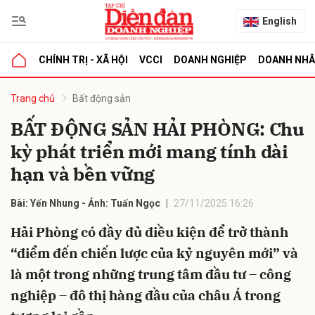
English
CHÍNH TRỊ - XÃ HỘI
VCCI
DOANH NGHIỆP
DOANH NH
bình luận
Trang chủ
Bất động sản
BẤT ĐỘNG SẢN HẢI PHÒNG: Chu
kỳ phát triển mới mang tính dài
hạn và bền vững
Bài: Yến Nhung - Ảnh: Tuấn Ngọc
27/11/2025 16:26
Hải Phòng có đầy đủ điều kiện để trở thành
Hủy
G
“điểm đến chiến lược của kỷ nguyên mới” và
là một trong những trung tâm đầu tư – công
nghiệp – đô thị hàng đầu của châu Á trong