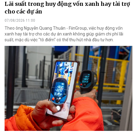
Lãi suất trong huy động vốn xanh hay tài trợ
cho các dự án
07/08/2026 11:00
Theo ông Nguyễn Quang Thuân - FiinGroup, việc huy động vốn
xanh hay tài trợ cho các dự án xanh không giúp giảm chi phí lãi
suất; mặc dù việc "tô điểm" có thể thu hút nhà đầu tư hơn.