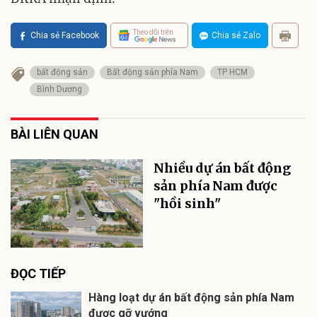
Theo dõi trên
Chia sẻ Facebook
Chia sẻ Zalo
bất động sản
Bất động sản phía Nam
TP HCM
Bình Dương
BÀI LIÊN QUAN
Nhiều dự án bất động
sản phía Nam được
"hồi sinh"
ĐỌC TIẾP
Hàng loạt dự án bất động sản phía Nam
được gỡ vướng