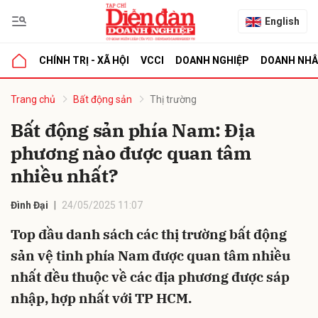
English
CHÍNH TRỊ - XÃ HỘI
VCCI
DOANH NGHIỆP
DOANH NH
bình luận
Trang chủ
Bất động sản
Thị trường
Bất động sản phía Nam: Địa
phương nào được quan tâm
nhiều nhất?
Đình Đại
24/05/2025 11:07
Top đầu danh sách các thị trường bất động
Hủy
G
sản vệ tinh phía Nam được quan tâm nhiều
nhất đều thuộc về các địa phương được sáp
nhập, hợp nhất với TP HCM.