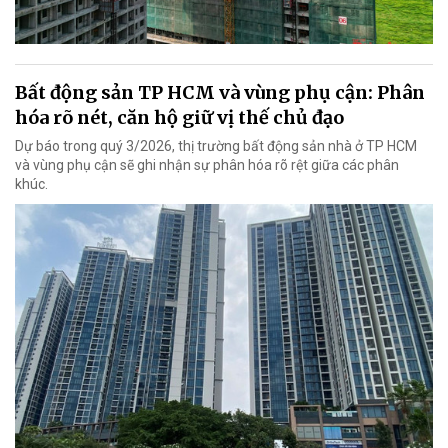
Bất động sản TP HCM và vùng phụ cận: Phân
hóa rõ nét, căn hộ giữ vị thế chủ đạo
Dự báo trong quý 3/2026, thị trường bất động sản nhà ở TP HCM
và vùng phụ cận sẽ ghi nhận sự phân hóa rõ rệt giữa các phân
khúc.