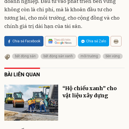
doanh nghiệp. Đầu tư vào phát triển bền vững
không còn là chi phí, mà là khoản đầu tư cho
tương lai, cho môi trường, cho cộng đồng và cho
chính giá trị dài hạn của tài sản.
Theo dõi trên
Chia sẻ Facebook
Chia sẻ Zalo
bất động sản
bất động sản xanh
môi trường
bền vững
BÀI LIÊN QUAN
“Hộ chiếu xanh” cho
vật liệu xây dựng