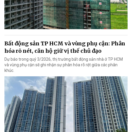
Bất động sản TP HCM và vùng phụ cận: Phân
hóa rõ nét, căn hộ giữ vị thế chủ đạo
Dự báo trong quý 3/2026, thị trường bất động sản nhà ở TP HCM
và vùng phụ cận sẽ ghi nhận sự phân hóa rõ rệt giữa các phân
khúc.