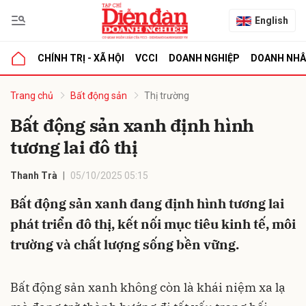
English
CHÍNH TRỊ - XÃ HỘI
VCCI
DOANH NGHIỆP
DOANH NH
bình luận
Trang chủ
Bất động sản
Thị trường
Bất động sản xanh định hình
tương lai đô thị
Thanh Trà
05/10/2025 05:15
Bất động sản xanh đang định hình tương lai
phát triển đô thị, kết nối mục tiêu kinh tế, môi
Hủy
G
trường và chất lượng sống bền vững.
Bất động sản xanh không còn là khái niệm xa lạ