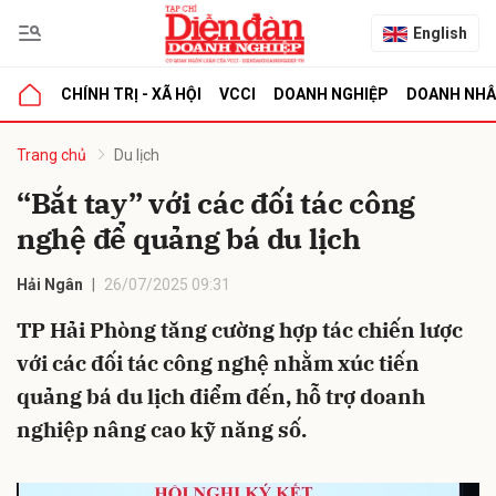
English
CHÍNH TRỊ - XÃ HỘI
VCCI
DOANH NGHIỆP
DOANH NH
bình luận
Trang chủ
Du lịch
“Bắt tay” với các đối tác công
nghệ để quảng bá du lịch
Hải Ngân
26/07/2025 09:31
TP Hải Phòng tăng cường hợp tác chiến lược
với các đối tác công nghệ nhằm xúc tiến
Hủy
G
quảng bá du lịch điểm đến, hỗ trợ doanh
nghiệp nâng cao kỹ năng số.