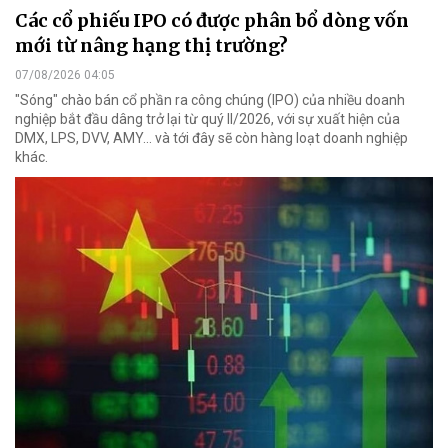
Các cổ phiếu IPO có được phân bổ dòng vốn
mới từ nâng hạng thị trường?
07/08/2026 04:05
"Sóng" chào bán cổ phần ra công chúng (IPO) của nhiều doanh
nghiệp bắt đầu dâng trở lại từ quý II/2026, với sự xuất hiện của
DMX, LPS, DVV, AMY... và tới đây sẽ còn hàng loạt doanh nghiệp
khác.