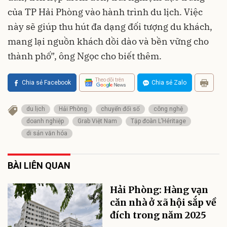
của TP Hải Phòng vào hành trình du lịch. Việc
này sẽ giúp thu hút đa dạng đối tượng du khách,
mang lại nguồn khách dồi dào và bền vững cho
thành phố”, ông Ngọc cho biết thêm.
Theo dõi trên
Chia sẻ Facebook
Chia sẻ Zalo
du lịch
Hải Phòng
chuyển đổi số
công nghệ
doanh nghiệp
Grab Việt Nam
Tập đoàn L’Héritage
di sản văn hóa
BÀI LIÊN QUAN
Hải Phòng: Hàng vạn
căn nhà ở xã hội sắp về
đích trong năm 2025