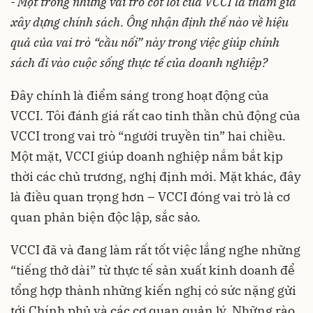
- Một trong những vai trò cốt lõi của VCCI là tham gia
xây dựng chính sách. Ông nhận định thế nào về hiệu
quả của vai trò “cầu nối” này trong việc giúp chính
sách đi vào cuộc sống thực tế của doanh nghiệp?
Đây chính là điểm sáng trong hoạt động của
VCCI. Tôi đánh giá rất cao tinh thần chủ động của
VCCI trong vai trò “người truyền tin” hai chiều.
Một mặt, VCCI giúp doanh nghiệp nắm bắt kịp
thời các chủ trương, nghị định mới. Mặt khác, đây
là điều quan trọng hơn – VCCI đóng vai trò là cơ
quan phản biện độc lập, sắc sảo.
VCCI đã và đang làm rất tốt việc lắng nghe những
“tiếng thở dài” từ thực tế sản xuất kinh doanh để
tổng hợp thành những kiến nghị có sức nặng gửi
tới Chính phủ và các cơ quan quản lý. Những rào