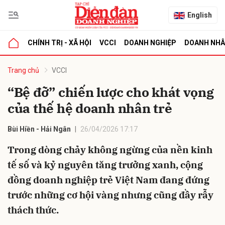
English
CHÍNH TRỊ - XÃ HỘI
VCCI
DOANH NGHIỆP
DOANH NH
bình luận
Trang chủ
VCCI
“Bệ đỡ” chiến lược cho khát vọng
của thế hệ doanh nhân trẻ
Bùi Hiền - Hải Ngân
26/04/2026 17:17
Trong dòng chảy không ngừng của nền kinh
tế số và kỷ nguyên tăng trưởng xanh, cộng
Hủy
G
đồng doanh nghiệp trẻ Việt Nam đang đứng
trước những cơ hội vàng nhưng cũng đầy rẫy
thách thức.