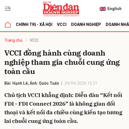
English
CHÍNH TRỊ - XÃ HỘI
VCCI
DOANH NGHIỆP
DOANH NH
bình luận
Trang chủ
VCCI
VCCI đồng hành cùng doanh
nghiệp tham gia chuỗi cung ứng
toàn cầu
Bài: Hạnh Lê; Ảnh: Quốc Tuấn
24/04/2026 15:21
Chủ tịch VCCI khẳng định: Diễn đàn “Kết nối
Hủy
G
FDI - FDI Connect 2026” là không gian đối
thoại và kết nối đa chiều cùng kiến tạo tương
lai chuỗi cung ứng toàn cầu.