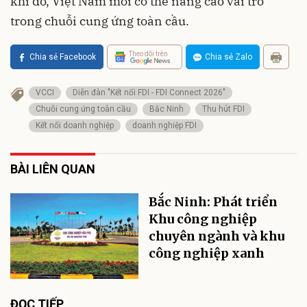
khi đó, Việt Nam mới có thể nâng cao vai trò
trong chuỗi cung ứng toàn cầu.
Theo dõi trên
Chia sẻ Facebook
Chia sẻ Zalo
VCCI
Diễn đàn "Kết nối FDI - FDI Connect 2026"
Chuỗi cung ứng toàn cầu
Bắc Ninh
Thu hút FDI
Kết nối doanh nghiệp
doanh nghiệp FDI
BÀI LIÊN QUAN
Bắc Ninh: Phát triển
Khu công nghiệp
chuyên ngành và khu
công nghiệp xanh
ĐỌC TIẾP