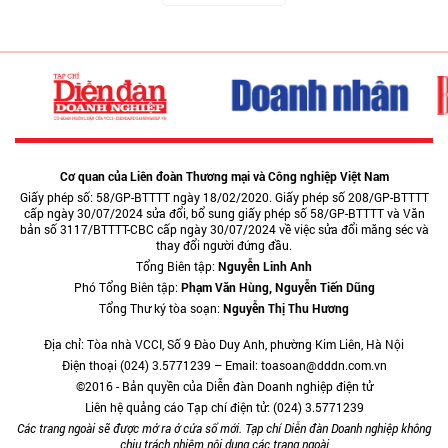
Cơ quan của Liên đoàn Thương mại và Công nghiệp Việt Nam
Giấy phép số: 58/GP-BTTTT ngày 18/02/2020. Giấy phép số 208/GP-BTTTT
cấp ngày 30/07/2024 sửa đổi, bổ sung giấy phép số 58/GP-BTTTT và Văn
bản số 3117/BTTTT-CBC cấp ngày 30/07/2024 về việc sửa đổi măng séc và
thay đổi người đứng đầu.
Tổng Biên tập:
Nguyễn Linh Anh
Phó Tổng Biên tập:
Phạm Văn Hùng, Nguyễn Tiến Dũng
Tổng Thư ký tòa soạn:
Nguyễn Thị Thu Hương
Địa chỉ: Tòa nhà VCCI, Số 9 Đào Duy Anh, phường Kim Liên, Hà Nội
Điện thoại (024) 3.5771239 – Email: toasoan@dddn.com.vn
©2016 - Bản quyền của Diễn đàn Doanh nghiệp điện tử
Liên hệ quảng cáo Tạp chí điện tử: (024) 3.5771239
Các trang ngoài sẽ được mở ra ở cửa sổ mới. Tạp chí Diễn đàn Doanh nghiệp không
chịu trách nhiệm nội dung các trang ngoài