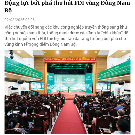
Động lực bứt phá thu hút FDI vùng Đông Nam
Bộ
02/08/2026 08:06
Việc chuyển đổi sang các khu công nghiệp truyền thống sang khu
công nghiệp sinh thái, thông minh được xác định là “chìa khóa” để
thu hút nguồn vốn FDI thế hệ mới tạo đà tăng trưởng bứt phá cho
vùng kinh tế trọng điểm Đông Nam Bộ.