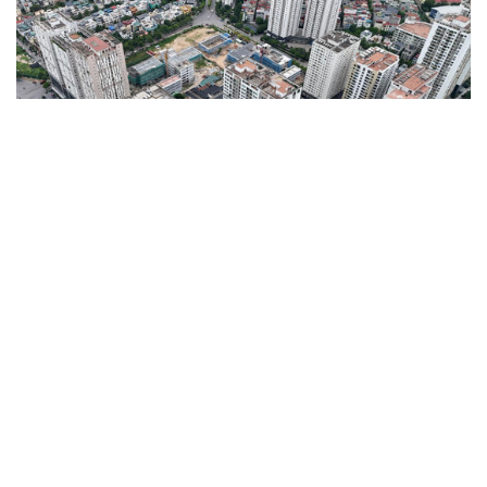
Chính phủ đề xuất cắt giảm nhiều thủ tục,
điều kiện kinh doanh trong lĩnh vực nông
nghiệp và môi trường
07/08/2026 11:20
Được xây dựng với bố cục gồm 12 Điều, Dự án 1 luật sửa 10 luật
lĩnh vực nông nghiệp và môi trường dự kiến cắt giảm 40 thủ tục