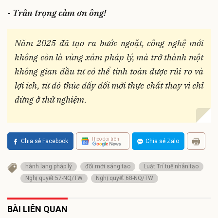
- Trân trọng cảm ơn ông!
Năm 2025 đã tạo ra bước ngoặt, công nghệ mới
không còn là vùng xám pháp lý, mà trở thành một
không gian đầu tư có thể tính toán được rủi ro và
lợi ích, từ đó thúc đẩy đổi mới thực chất thay vì chỉ
dừng ở thử nghiệm.
Theo dõi trên
Chia sẻ Facebook
Chia sẻ Zalo
hành lang pháp lý
đổi mới sáng tạo
Luật Trí tuệ nhân tạo
Nghị quyết 57-NQ/TW
Nghị quyết 68-NQ/TW
BÀI LIÊN QUAN