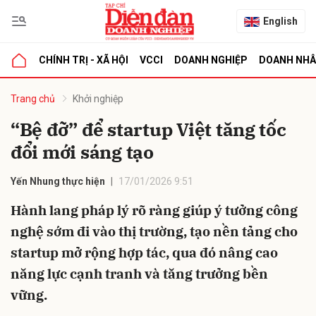
English
CHÍNH TRỊ - XÃ HỘI
VCCI
DOANH NGHIỆP
DOANH NH
bình luận
Trang chủ
Khởi nghiệp
“Bệ đỡ” để startup Việt tăng tốc
đổi mới sáng tạo
Yến Nhung thực hiện
17/01/2026 9:51
Hành lang pháp lý rõ ràng giúp ý tưởng công
nghệ sớm đi vào thị trường, tạo nền tảng cho
Hủy
G
startup mở rộng hợp tác, qua đó nâng cao
năng lực cạnh tranh và tăng trưởng bền
vững.