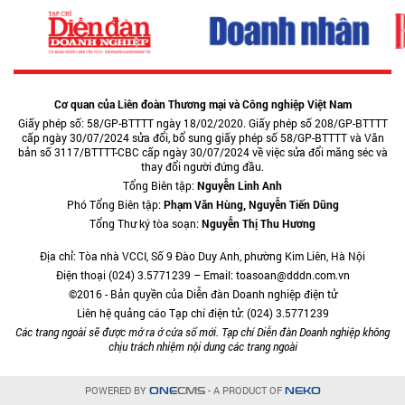
Cơ quan của Liên đoàn Thương mại và Công nghiệp Việt Nam
Giấy phép số: 58/GP-BTTTT ngày 18/02/2020. Giấy phép số 208/GP-BTTTT
cấp ngày 30/07/2024 sửa đổi, bổ sung giấy phép số 58/GP-BTTTT và Văn
bản số 3117/BTTTT-CBC cấp ngày 30/07/2024 về việc sửa đổi măng séc và
thay đổi người đứng đầu.
Tổng Biên tập:
Nguyễn Linh Anh
Phó Tổng Biên tập:
Phạm Văn Hùng, Nguyễn Tiến Dũng
Tổng Thư ký tòa soạn:
Nguyễn Thị Thu Hương
Địa chỉ: Tòa nhà VCCI, Số 9 Đào Duy Anh, phường Kim Liên, Hà Nội
Điện thoại (024) 3.5771239 – Email: toasoan@dddn.com.vn
©2016 - Bản quyền của Diễn đàn Doanh nghiệp điện tử
Liên hệ quảng cáo Tạp chí điện tử: (024) 3.5771239
Các trang ngoài sẽ được mở ra ở cửa sổ mới. Tạp chí Diễn đàn Doanh nghiệp không
chịu trách nhiệm nội dung các trang ngoài
POWERED BY
- A PRODUCT OF
ONE
CMS
NEKO