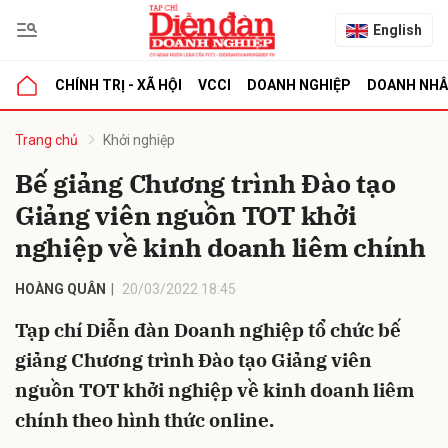
English
CHÍNH TRỊ - XÃ HỘI
VCCI
DOANH NGHIỆP
DOANH NH
bình luận
Trang chủ
Khởi nghiệp
Bế giảng Chương trình Đào tạo
Giảng viên nguồn TOT khởi
nghiệp về kinh doanh liêm chính
HOÀNG QUÂN
20/03/2022 18:45
Tạp chí Diễn đàn Doanh nghiệp tổ chức bế
Hủy
G
giảng Chương trình Đào tạo Giảng viên
nguồn TOT khởi nghiệp về kinh doanh liêm
chính theo hình thức online.