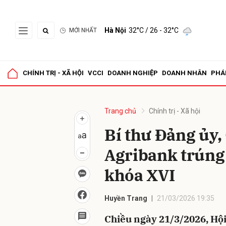
Hà Nội
32°C
/ 26 - 32°C
MỚI NHẤT
Gửi 
CHÍNH TRỊ - XÃ HỘI
VCCI
DOANH NGHIỆP
DOANH NHÂN
PHÁ
Trang chủ
Chính trị - Xã hội
Bí thư Đảng ủy
Agribank trúng 
khóa XVI
Huyền Trang
21/03/2026 19:35
Chiều ngày 21/3/2026, Hội