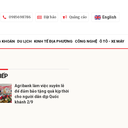
English
0985698786
Đặt báo
Quảng cáo
G KHOÁN
DU LỊCH
KINH TẾ ĐỊA PHƯƠNG
CÔNG NGHỆ
Ô TÔ - XE MÁY
IẾP
Agribank làm việc xuyên lễ
để đảm bảo tặng quà kịp thời
ửi
cho người dân dịp Quốc
khánh 2/9