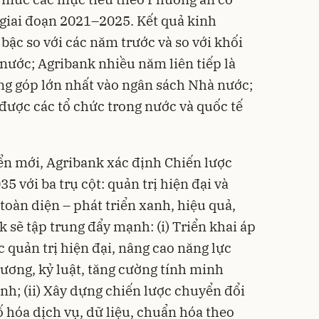
u giai đoạn 2021–2025. Kết quả kinh
bậc so với các năm trước và so với khối
ước; Agribank nhiều năm liên tiếp là
ng góp lớn nhất vào ngân sách Nhà nước;
 được các tổ chức trong nước và quốc tế
iển mới, Agribank xác định Chiến lược
 với ba trụ cột: quản trị hiện đại và
toàn diện – phát triển xanh, hiệu quả,
 sẽ tập trung đẩy mạnh: (i) Triển khai áp
quản trị hiện đại, nâng cao năng lực
cương, kỷ luật, tăng cường tính minh
ình; (ii) Xây dựng chiến lược chuyển đổi
ố hóa dịch vụ, dữ liệu, chuẩn hóa theo