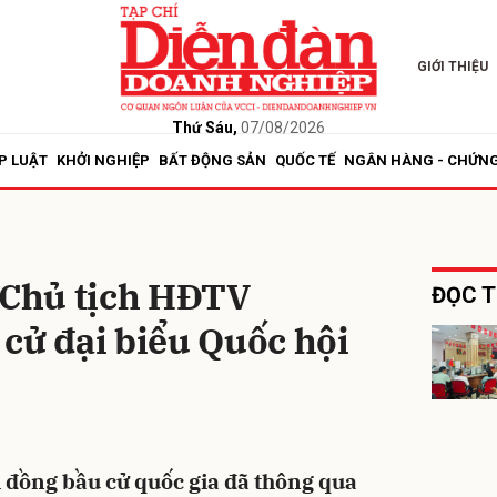
GIỚI THIỆU
bình luận
Thứ Sáu,
07/08/2026
P LUẬT
KHỞI NGHIỆP
BẤT ĐỘNG SẢN
QUỐC TẾ
NGÂN HÀNG - CHỨN
, Chủ tịch HĐTV
ĐỌC T
cử đại biểu Quốc hội
Hủy
G
 đồng bầu cử quốc gia đã thông qua