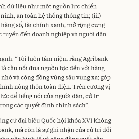
nh dữ liệu như một nguồn lực chiến
inh, an toàn hệ thống thông tin; (iii)
 hàng số, tài chính xanh, mở rộng cung
ực tuyến đến doanh nghiệp và người dân
ạnh: “Tôi luôn tâm niệm rằng Agribank
 là cầu nối đưa nguồn lực đến với hàng
t nhỏ và cộng đồng vùng sâu vùng xa; góp
chính nông thôn toàn diện. Trên cương vị
 lực để tiếng nói của người dân, cử tri
rong các quyết định chính sách”.
úng cử đại biểu Quốc hội khóa XVI không
bank, mà còn là sự ghi nhận của cử tri đối
cho nền kinh tế và cộng đồng suốt gần