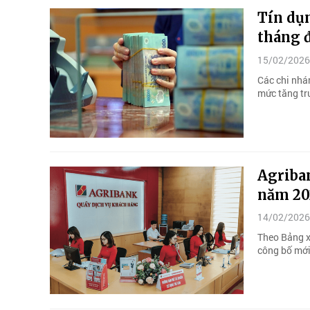
Tín dụ
tháng 
15/02/2026
Các chi nhá
mức tăng tr
Agriba
năm 20
14/02/2026
Theo Bảng 
công bố mới 