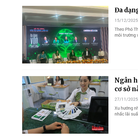
Đa dạng
15/12/2025
Theo Phó Th
môi trường v
Ngân hà
cơ sở n
27/11/2025
Xu hướng nh
nhấc lãi suấ