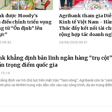
nk được Moody’s
Agribank tham gia Diễ
 điều chỉnh triển vọng
Kinh tế Việt Nam - Hà
g từ “Ổn định” lên
Thúc đẩy kết nối tài c
ực”
rộng hợp tác doanh ng
6 09:42
24/04/2026 09:41
nk khẳng định bản lĩnh ngân hàng “trụ cột”
án trọng điểm quốc gia
 15:14
ẳng định vai trò chủ lực trên mặt trận “Tam nông”, Agribank còn là “cán
ính phủ và NHNN trong việc dẫn vốn vào các công trình, dự án trọng điể