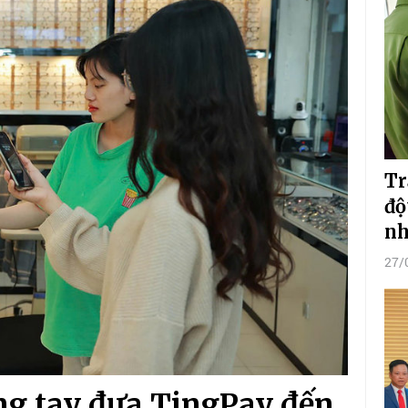
Tr
độ
nh
27/
g tay đưa TingPay đến