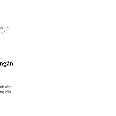
nh vực
, nâng
 ngân
ịnh tăng
ụng vốn