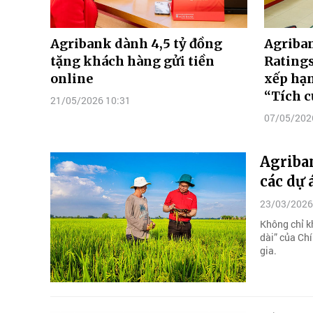
Agribank dành 4,5 tỷ đồng
Agriba
tặng khách hàng gửi tiền
Ratings
online
xếp hạn
“Tích c
21/05/2026 10:31
07/05/202
Agriba
các dự 
23/03/2026
Không chỉ kh
dài” của Ch
gia.