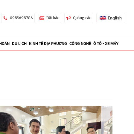
English
0985698786
Đặt báo
Quảng cáo
KHOÁN
DU LỊCH
KINH TẾ ĐỊA PHƯƠNG
CÔNG NGHỆ
Ô TÔ - XE MÁY