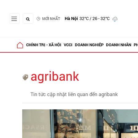
Hà Nội
32°C
/ 26 - 32°C
MỚI NHẤT
CHÍNH TRỊ - XÃ HỘI
VCCI
DOANH NGHIỆP
DOANH NHÂN
P
agribank
Tin tức cập nhật liên quan đến agribank