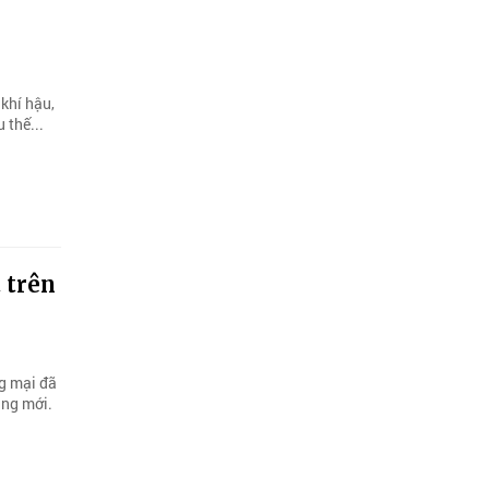
khí hậu,
 thế...
 trên
ng mại đã
ằng mới.