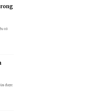
trong
ều có
m
vừa được