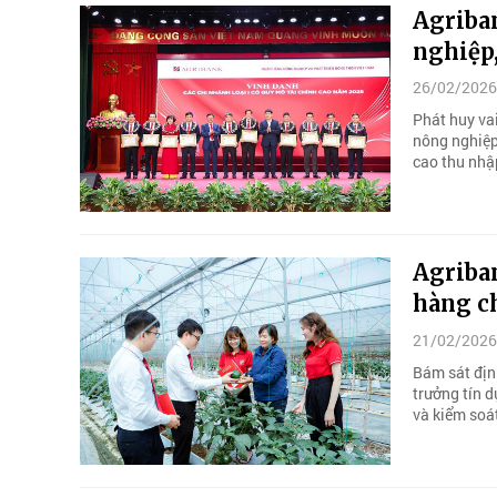
Agriba
nghiệp
26/02/2026
Phát huy va
nông nghiệp
cao thu nhậ
Agriban
hàng ch
21/02/2026
Bám sát địn
trưởng tín d
và kiểm soát