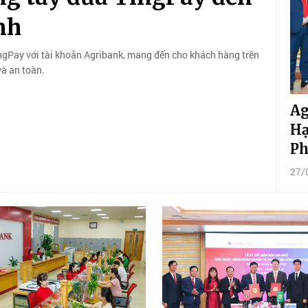
nh
TingPay với tài khoản Agribank, mang đến cho khách hàng trên
và an toàn.
Ag
Hạ
Ph
27/