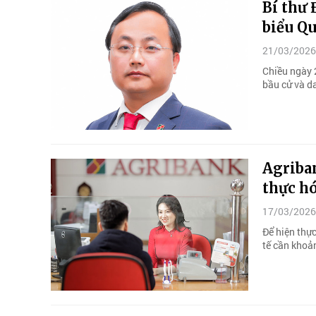
Bí thư 
biểu Q
21/03/2026
Chiều ngày 
bầu cử và d
Agriban
thực hó
17/03/2026
Để hiện thực
tế cần khoản