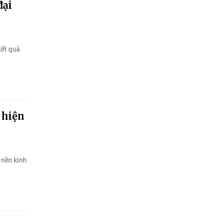
đại
kết quả
 hiện
 nền kinh