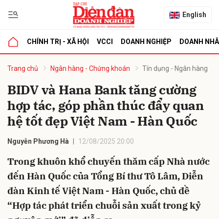
English
CHÍNH TRỊ - XÃ HỘI
VCCI
DOANH NGHIỆP
DOANH NH
bình luận
Trang chủ
Ngân hàng - Chứng khoán
Tín dụng - Ngân hàng
BIDV và Hana Bank tăng cường
hợp tác, góp phần thúc đẩy quan
hệ tốt đẹp Việt Nam - Hàn Quốc
Nguyễn Phương Hà
12/08/2025 20:00
Trong khuôn khổ chuyến thăm cấp Nhà nước
Hủy
G
đến Hàn Quốc của Tổng Bí thư Tô Lâm, Diễn
đàn Kinh tế Việt Nam - Hàn Quốc, chủ đề
“Hợp tác phát triển chuỗi sản xuất trong kỷ