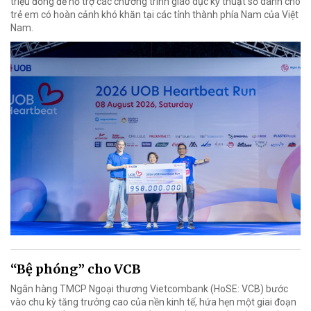
triệu đồng để hỗ trợ các chương trình giáo dục kỹ thuật số dành cho
trẻ em có hoàn cảnh khó khăn tại các tỉnh thành phía Nam của Việt
Nam.
“Bệ phóng” cho VCB
Ngân hàng TMCP Ngoại thương Vietcombank (HoSE: VCB) bước
vào chu kỳ tăng trưởng cao của nền kinh tế, hứa hẹn một giai đoạn