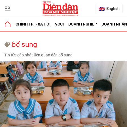
English
CHÍNH TRỊ - XÃ HỘI
VCCI
DOANH NGHIỆP
DOANH NHÂN
bổ sung
Tin tức cập nhật liên quan đến bổ sung