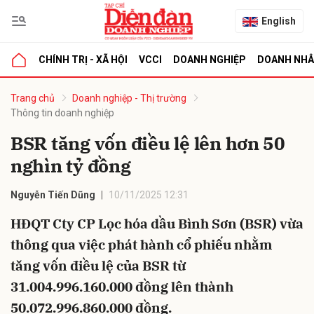
English
CHÍNH TRỊ - XÃ HỘI
VCCI
DOANH NGHIỆP
DOANH NH
bình luận
Trang chủ
Doanh nghiệp - Thị trường
Thông tin doanh nghiệp
BSR tăng vốn điều lệ lên hơn 50
nghìn tỷ đồng
Nguyễn Tiến Dũng
10/11/2025 12:31
HĐQT Cty CP Lọc hóa dầu Bình Sơn (BSR) vừa
Hủy
G
thông qua việc phát hành cổ phiếu nhằm
tăng vốn điều lệ của BSR từ
31.004.996.160.000 đồng lên thành
50.072.996.860.000 đồng.