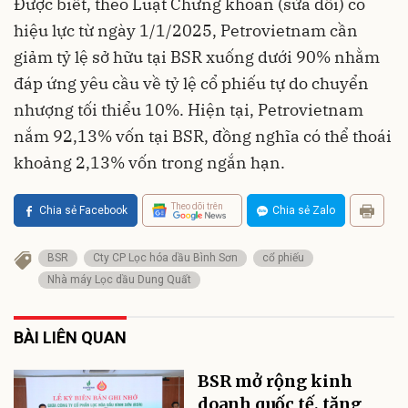
Được biết, theo Luật Chứng khoán (sửa đổi) có
hiệu lực từ ngày 1/1/2025, Petrovietnam cần
giảm tỷ lệ sở hữu tại BSR xuống dưới 90% nhằm
đáp ứng yêu cầu về tỷ lệ cổ phiếu tự do chuyển
nhượng tối thiểu 10%. Hiện tại, Petrovietnam
nắm 92,13% vốn tại BSR, đồng nghĩa có thể thoái
khoảng 2,13% vốn trong ngắn hạn.
Theo dõi trên
Chia sẻ Facebook
Chia sẻ Zalo
BSR
Cty CP Lọc hóa dầu Bình Sơn
cổ phiếu
Nhà máy Lọc dầu Dung Quất
BÀI LIÊN QUAN
BSR mở rộng kinh
doanh quốc tế, tăng