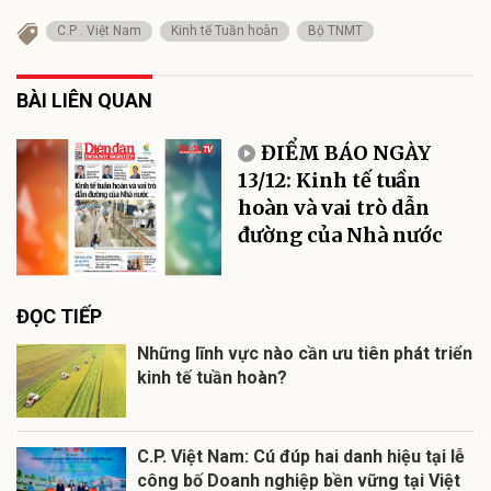
C.P . Việt Nam
Kinh tế Tuần hoàn
Bộ TNMT
BÀI LIÊN QUAN
ĐIỂM BÁO NGÀY
13/12: Kinh tế tuần
hoàn và vai trò dẫn
đường của Nhà nước
ĐỌC TIẾP
Những lĩnh vực nào cần ưu tiên phát triển
kinh tế tuần hoàn?
C.P. Việt Nam: Cú đúp hai danh hiệu tại lễ
công bố Doanh nghiệp bền vững tại Việt