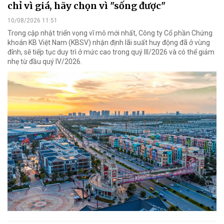
chỉ vì giá, hãy chọn vì "sống được"
10/08/2026 11:51
Trong cập nhật triển vọng vĩ mô mới nhất, Công ty Cổ phần Chứng
khoán KB Việt Nam (KBSV) nhận định lãi suất huy động đã ở vùng
đỉnh, sẽ tiếp tục duy trì ở mức cao trong quý III/2026 và có thể giảm
nhẹ từ đầu quý IV/2026.