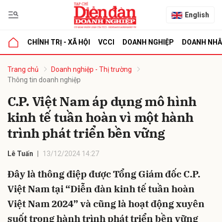
English
CHÍNH TRỊ - XÃ HỘI
VCCI
DOANH NGHIỆP
DOANH NH
bình luận
Trang chủ
Doanh nghiệp - Thị trường
Thông tin doanh nghiệp
C.P. Việt Nam áp dụng mô hình
kinh tế tuần hoàn vì một hành
trình phát triển bền vững
Lê Tuấn
13/12/2024 14:27
Hủy
G
Đây là thông điệp được Tổng Giám đốc C.P.
Việt Nam tại “Diễn đàn kinh tế tuần hoàn
Việt Nam 2024” và cũng là hoạt động xuyên
suốt trong hành trình phát triển bền vững