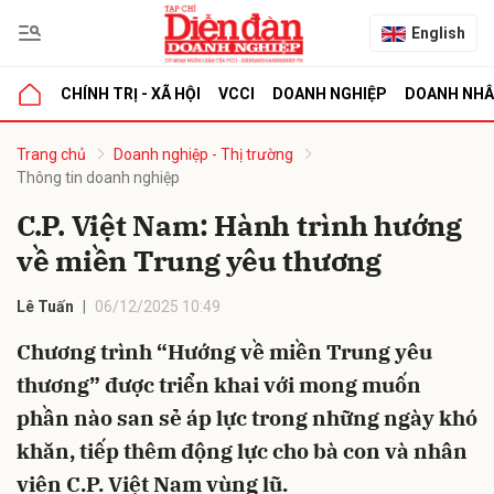
English
CHÍNH TRỊ - XÃ HỘI
VCCI
DOANH NGHIỆP
DOANH NH
bình luận
Trang chủ
Doanh nghiệp - Thị trường
Thông tin doanh nghiệp
C.P. Việt Nam: Hành trình hướng
về miền Trung yêu thương
Lê Tuấn
06/12/2025 10:49
Chương trình “Hướng về miền Trung yêu
Hủy
G
thương” được triển khai với mong muốn
phần nào san sẻ áp lực trong những ngày khó
khăn, tiếp thêm động lực cho bà con và nhân
viên C.P. Việt Nam vùng lũ.