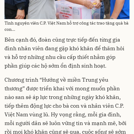
Tình nguyện viên C.P. Việt Nam hỗ trợ công tác trao tặng quà bà
con...
Bên cạnh đó, đoàn cũng trực tiếp đến từng gia
đình nhân viên đang gặp khó khăn để thăm hỏi
và hỗ trợ những nhu cầu cấp thiết nhằm góp
phần giúp các hộ sớm ổn định sinh hoạt.
Chương trình “Hướng về miền Trung yêu
thương” được triển khai với mong muốn phần
nào san sẻ áp lực trong những ngày khó khăn,
tiếp thêm động lực cho bà con và nhân viên C.P.
Việt Nam vùng lũ. Hy vọng rằng, mỗi gia đình,
mỗi người dân sẽ luôn vững tin và mạnh mẽ, bởi
rồi mọi khó khăn cũng sẽ qua, cuộc sống sẽ sớm