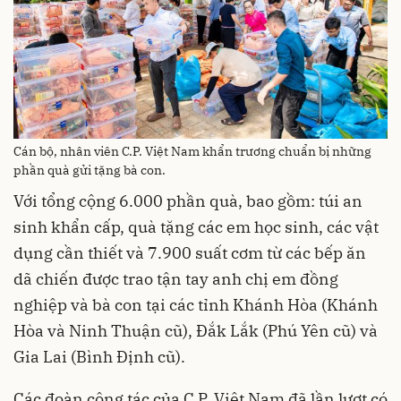
Cán bộ, nhân viên C.P. Việt Nam khẩn trương chuẩn bị những
phần quà gửi tặng bà con.
Với tổng cộng 6.000 phần quà, bao gồm: túi an
sinh khẩn cấp, quà tặng các em học sinh, các vật
dụng cần thiết và 7.900 suất cơm từ các bếp ăn
dã chiến được trao tận tay anh chị em đồng
nghiệp và bà con tại các tỉnh Khánh Hòa (Khánh
Hòa và Ninh Thuận cũ), Đắk Lắk (Phú Yên cũ) và
Gia Lai (Bình Định cũ).
Các đoàn công tác của C.P. Việt Nam đã lần lượt có