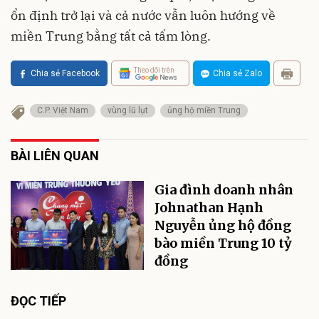
ổn định trở lại và cả nước vẫn luôn hướng về
miền Trung bằng tất cả tấm lòng.
Theo dõi trên
Chia sẻ Facebook
Chia sẻ Zalo
C.P. Việt Nam
vùng lũ lụt
ủng hộ miền Trung
BÀI LIÊN QUAN
Gia đình doanh nhân
Johnathan Hạnh
Nguyễn ủng hộ đồng
bào miền Trung 10 tỷ
đồng
ĐỌC TIẾP