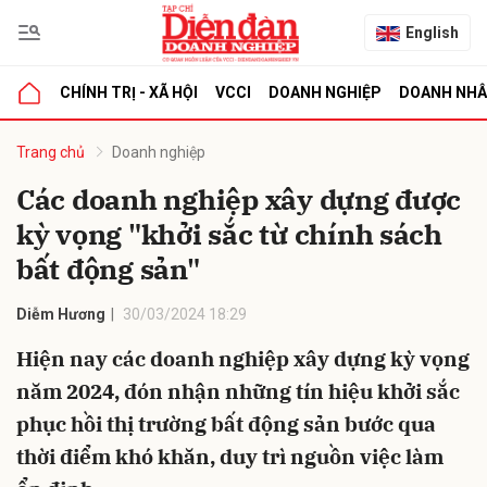
English
CHÍNH TRỊ - XÃ HỘI
VCCI
DOANH NGHIỆP
DOANH NH
bình luận
Trang chủ
Doanh nghiệp
Các doanh nghiệp xây dựng được
kỳ vọng "khởi sắc từ chính sách
bất động sản"
Diễm Hương
30/03/2024 18:29
Hiện nay các doanh nghiệp xây dựng kỳ vọng
Hủy
G
năm 2024, đón nhận những tín hiệu khởi sắc
phục hồi thị trường bất động sản bước qua
thời điểm khó khăn, duy trì nguồn việc làm