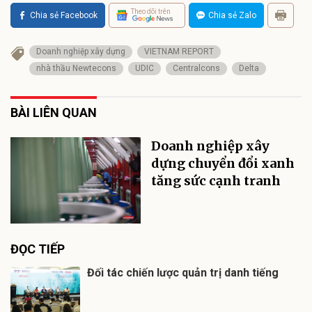
Theo dõi trên
Chia sẻ Facebook
Chia sẻ Zalo
Doanh nghiệp xây dựng
VIETNAM REPORT
nhà thầu Newtecons
UDIC
Centralcons
Delta
BÀI LIÊN QUAN
Doanh nghiệp xây
dựng chuyển đổi xanh
tăng sức cạnh tranh
ĐỌC TIẾP
Đối tác chiến lược quản trị danh tiếng