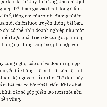
ệc dẫn dắt tư duy, tư tưởng, dẫn dắt định
ghiệp. Để tham gia vào hoạt động ở tầm
vị thế, tiếng nói của mình, đương nhiên
a một chiến lược truyền thông bài bản,
o chí có thể nhìn doanh nghiệp như một
chiến lược phát triển để cung cấp những
 những nội dung sáng tạo, phù hợp với
y công nghệ, báo chí và doanh nghiệp
ai yếu tố không thể tách rời của hệ sinh
 nhiên, kỷ nguyên số đòi hỏi “bộ đôi” này
ắm bắt các cơ hội phát triển. Khi cả hai
chính xác sẽ góp phần tạo nên một nền
n bền vững.