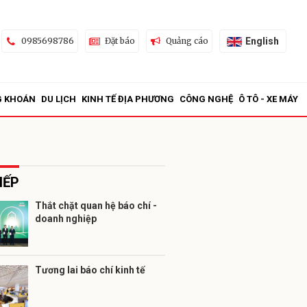
English
0985698786
Đặt báo
Quảng cáo
G KHOÁN
DU LỊCH
KINH TẾ ĐỊA PHƯƠNG
CÔNG NGHỆ
Ô TÔ - XE MÁY
IẾP
Thắt chặt quan hệ báo chí -
doanh nghiệp
ửi
Tương lai báo chí kinh tế