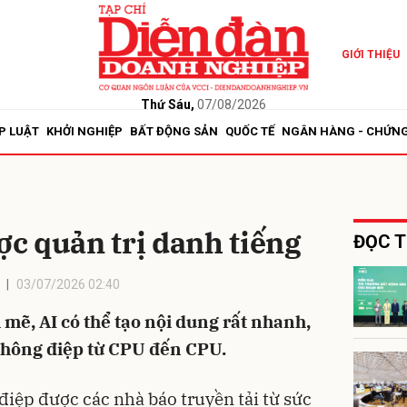
GIỚI THIỆU
bình luận
Thứ Sáu,
07/08/2026
P LUẬT
KHỞI NGHIỆP
BẤT ĐỘNG SẢN
QUỐC TẾ
NGÂN HÀNG - CHỨN
ược quản trị danh tiếng
ĐỌC T
03/07/2026 02:40
Hủy
G
 mẽ, AI có thể tạo nội dung rất nhanh,
 thông điệp từ CPU đến CPU.
điệp được các nhà báo truyền tải từ sức