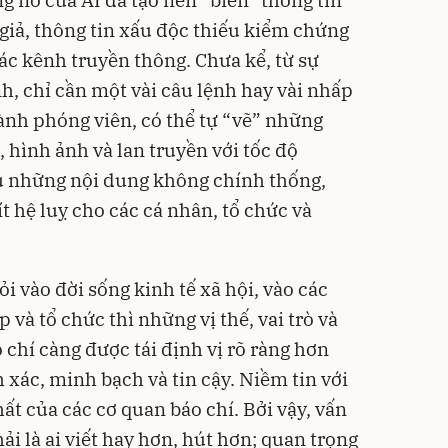
 nổ của AI đã tạo nên “biển” thông tin
 giả, thông tin xấu độc thiếu kiểm chứng
các kênh truyền thông. Chưa kể, từ sự
nh, chỉ cần một vài câu lệnh hay vài nhấp
hành phóng viên, có thể tự “vẽ” những
 hình ảnh và lan truyền với tốc độ
u những nội dung không chính thống,
ít hệ luỵ cho các cá nhân, tổ chức và
ỏi vào đời sống kinh tế xã hội, vào các
và tổ chức thì những vị thế, vai trò và
o chí càng được tái định vị rõ ràng hơn
h xác, minh bạch và tin cậy. Niềm tin với
hất của các cơ quan báo chí. Bởi vậy, vấn
i là ai viết hay hơn, hút hơn; quan trọng