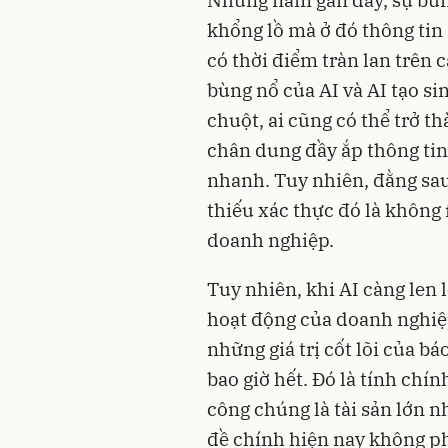
Những năm gần đây, sự bùng
khổng lồ mà ở đó thông tin
có thời điểm tràn lan trên 
bùng nổ của AI và AI tạo si
chuột, ai cũng có thể trở t
chân dung đầy ắp thông tin,
nhanh. Tuy nhiên, đằng sa
thiếu xác thực đó là không 
doanh nghiệp.
Tuy nhiên, khi AI càng len l
hoạt động của doanh nghiệp 
những giá trị cốt lõi của bá
bao giờ hết. Đó là tính chín
công chúng là tài sản lớn n
đề chính hiện nay không phả