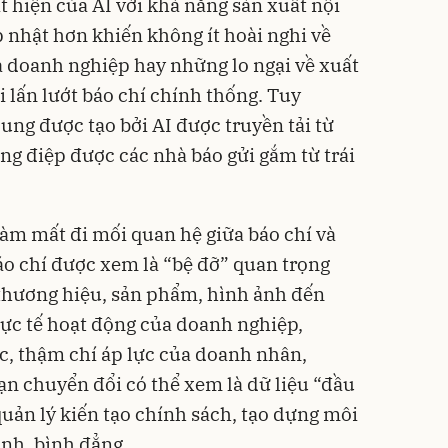
t hiện của AI với khả năng sản xuất nội
p nhật hơn khiến không ít hoài nghi về
à doanh nghiệp hay những lo ngại về xuất
 lấn lướt báo chí chính thống. Tuy
ung được tạo bởi AI được truyền tải từ
ng điệp được các nhà báo gửi gắm từ trái
làm mất đi mối quan hệ giữa báo chí và
áo chí được xem là “bệ đỡ” quan trọng
 thương hiệu, sản phẩm, hình ảnh đến
hực tế hoạt động của doanh nghiệp,
c, thậm chí áp lực của doanh nhân,
ạn chuyển đổi có thể xem là dữ liệu “đầu
 quản lý kiến tạo chính sách, tạo dựng môi
nh, bình đẳng.