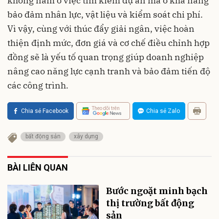
không nằm ở việc tìm kiếm dự án mà ở khả năng
bảo đảm nhân lực, vật liệu và kiểm soát chi phí.
Vì vậy, cùng với thúc đẩy giải ngân, việc hoàn
thiện định mức, đơn giá và cơ chế điều chỉnh hợp
đồng sẽ là yếu tố quan trọng giúp doanh nghiệp
nâng cao năng lực cạnh tranh và bảo đảm tiến độ
các công trình.
Theo dõi trên
Chia sẻ Facebook
Chia sẻ Zalo
bất động sản
xây dựng
BÀI LIÊN QUAN
Bước ngoặt minh bạch
thị trường bất động
sản