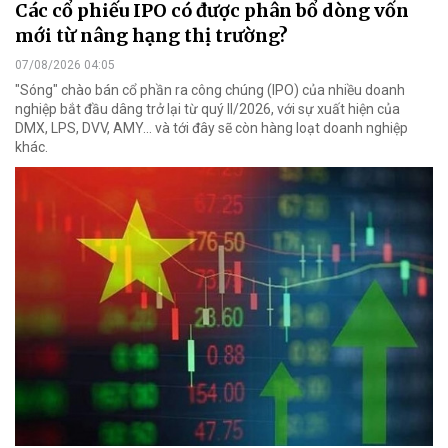
Các cổ phiếu IPO có được phân bổ dòng vốn
mới từ nâng hạng thị trường?
07/08/2026 04:05
"Sóng" chào bán cổ phần ra công chúng (IPO) của nhiều doanh
nghiệp bắt đầu dâng trở lại từ quý II/2026, với sự xuất hiện của
DMX, LPS, DVV, AMY... và tới đây sẽ còn hàng loạt doanh nghiệp
khác.