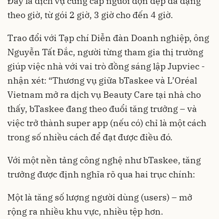
Đây là dịch vụ cung cấp người dọn dẹp đa dạng
theo giờ, từ gói 2 giờ, 3 giờ cho đến 4 giờ.
Trao đổi với Tạp chí Diễn đàn Doanh nghiệp, ông
Nguyễn Tất Đắc, người từng tham gia thị trường
giúp việc nhà với vai trò đồng sáng lập Jupviec -
nhận xét: “Thương vụ giữa bTaskee và L’Oréal
Vietnam mở ra dịch vụ Beauty Care tại nhà cho
thấy, bTaskee đang theo đuổi tăng trưởng – và
việc trở thành super app (nếu có) chỉ là một cách
trong số nhiều cách để đạt được điều đó.
Với một nền tảng công nghệ như bTaskee, tăng
trưởng được định nghĩa rõ qua hai trục chính:
Một là tăng số lượng người dùng (users) – mở
rộng ra nhiều khu vực, nhiều tệp hơn.