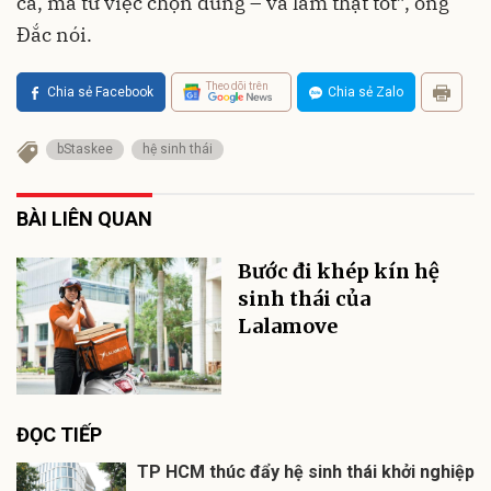
cả, mà từ việc chọn đúng – và làm thật tốt”, ông
Đắc nói.
Theo dõi trên
Chia sẻ Facebook
Chia sẻ Zalo
bStaskee
hệ sinh thái
BÀI LIÊN QUAN
Bước đi khép kín hệ
sinh thái của
Lalamove
ĐỌC TIẾP
TP HCM thúc đẩy hệ sinh thái khởi nghiệp