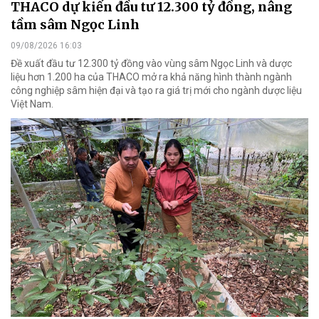
THACO dự kiến đầu tư 12.300 tỷ đồng, nâng
tầm sâm Ngọc Linh
09/08/2026 16:03
Đề xuất đầu tư 12.300 tỷ đồng vào vùng sâm Ngọc Linh và dược
liệu hơn 1.200 ha của THACO mở ra khả năng hình thành ngành
công nghiệp sâm hiện đại và tạo ra giá trị mới cho ngành dược liệu
Việt Nam.