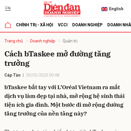
English
CHÍNH TRỊ - XÃ HỘI
VCCI
DOANH NGHIỆP
DOANH NH
bình luận
Trang chủ
Doanh nghiệp
Quản trị
Cách bTaskee mở đường tăng
trưởng
Cáp Tần
30/05/2025 00:48
bTaskee bắt tay với L’Oréal Vietnam ra mắt
dịch vụ làm đẹp tại nhà, mở rộng hệ sinh thái
Hủy
G
tiện ích gia đình. Một bước đi mở rộng đường
tăng trưởng của nền tảng này?