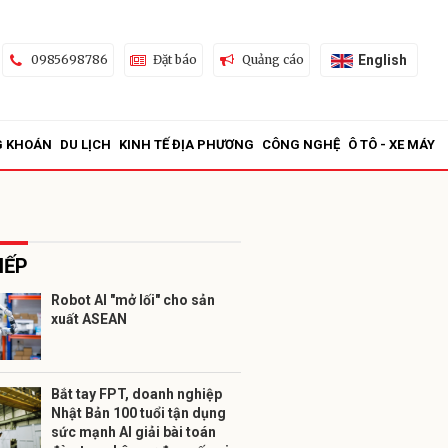
English
0985698786
Đặt báo
Quảng cáo
G KHOÁN
DU LỊCH
KINH TẾ ĐỊA PHƯƠNG
CÔNG NGHỆ
Ô TÔ - XE MÁY
IẾP
Robot AI "mở lối" cho sản
xuất ASEAN
ửi
Bắt tay FPT, doanh nghiệp
Nhật Bản 100 tuổi tận dụng
sức mạnh AI giải bài toán