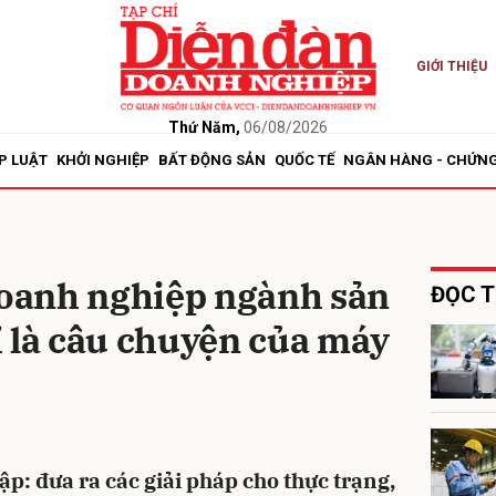
GIỚI THIỆU
bình luận
Thứ Năm,
06/08/2026
P LUẬT
KHỞI NGHIỆP
BẤT ĐỘNG SẢN
QUỐC TẾ
NGÂN HÀNG - CHỨN
doanh nghiệp ngành sản
ĐỌC T
 là câu chuyện của máy
Hủy
G
tập: đưa ra các giải pháp cho thực trạng,