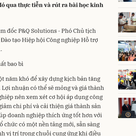
ó qua thực tiễn và rút ra bài học kinh
 đốc P&Q Solutions - Phó Chủ tịch
Đào tạo Hiệp hội Công nghiệp Hỗ trợ
.
ất bao bì
ột năm khó để xây dựng kịch bản tăng
 Lợi nhuận có thể sẽ mỏng và giá thành
ghiệp nên xem xét cơ hội áp dụng công
 giảm chi phí và cải thiện giá thành sản
iúp doanh nghiệp thích ứng tốt hơn với
tổ chức có một nền tảng mới, sẵn sàng
h vị trí trong chuỗi cung ứng khi điều