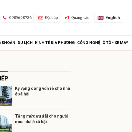
English
0985698786
Đặt báo
Quảng cáo
G KHOÁN
DU LỊCH
KINH TẾ ĐỊA PHƯƠNG
CÔNG NGHỆ
Ô TÔ - XE MÁY
IẾP
Kỳ vọng dòng vốn rẻ cho nhà
ở xã hội
ửi
Tăng mức ưu đãi cho người
mua nhà ở xã hội