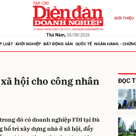
GIỚI THIỆU
bình luận
Thứ Năm,
06/08/2026
P LUẬT
KHỞI NGHIỆP
BẤT ĐỘNG SẢN
QUỐC TẾ
NGÂN HÀNG - CHỨN
 xã hội cho công nhân
ĐỌC T
Hủy
G
trong đó có doanh nghiệp FDI tại Đà
 bố trí xây dựng nhà ở xã hội, đẩy