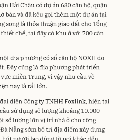
uận Hải Châu có dự án 680 căn hộ, quận
ở bán và đã kêu gọi thêm một dự án tại
ng song là thỏa thuận giao đất cho Tổng
thiết chế, tại đây có khu ở với 700 căn
 một địa phương có số căn hộ NOXH do
t. Đây cũng là địa phương phát triển
vực miền Trung, vì vậy nhu cầu về
n nay là rất lớn.
ại diện Công ty TNHH Foxlink, hiện tại
cầu sử dụng số lượng khoảng 10.000 –
 số lượng lớn vị trí nhà ở cho công
t Đà Nẵng sớm bố trí địa điểm xây dựng
 hút người lao động từ nơi khác đến