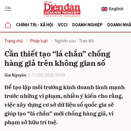
English
CHÍNH TRỊ - XÃ HỘI
VCCI
DOANH NGHIỆP
DOANH NH
bình luận
Trang chủ
Pháp luật
Nghiên cứu - Trao đổi
Cần thiết tạo “lá chắn” chống
hàng giả trên không gian số
Gia Nguyễn
11/05/2026 04:00
Để tạo lập môi trường kinh doanh lành mạnh
trước những vi phạm, nhiều ý kiến cho rằng,
Hủy
G
việc xây dựng cơ sở dữ liệu số quốc gia sẽ
giúp tạo “lá chắn” mới chống hàng giả, vi
phạm sở hữu trí tuệ.