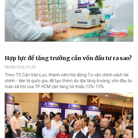
Hợp lực để tăng trưởng cần vốn đầu tư ra sao?
08/08/2026 16:29
Theo TS Cấn Văn Lực, thành viên Hội đồng Tư vấn chính sách tài
chính - tiền tệ quốc gia, để tạo thêm dư địa tăng trưởng, vốn đầu tư
toàn xã hội của TP HCM cần tăng tối thiểu 13%-15%.